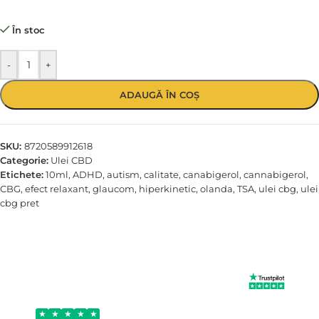
În stoc
-
+
ADAUGĂ ÎN COȘ
SKU:
8720589912618
Categorie:
Ulei CBD
Etichete:
10ml
,
ADHD
,
autism
,
calitate
,
canabigerol
,
cannabigerol
,
CBG
,
efect relaxant
,
glaucom
,
hiperkinetic
,
olanda
,
TSA
,
ulei cbg
,
ulei
cbg pret