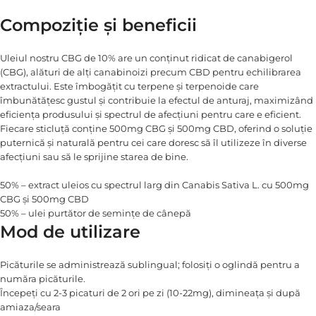
Compoziție și beneficii
Uleiul nostru CBG de 10% are un conținut ridicat de canabigerol
(CBG), alături de alți canabinoizi precum CBD pentru echilibrarea
extractului. Este îmbogățit cu terpene și terpenoide care
îmbunătățesc gustul și contribuie la efectul de anturaj, maximizând
eficiența produsului și spectrul de afecțiuni pentru care e eficient.
Fiecare sticluță conține 500mg CBG și 500mg CBD, oferind o soluție
puternică și naturală pentru cei care doresc să îl utilizeze în diverse
afecțiuni sau să le sprijine starea de bine.
50% – extract uleios cu spectrul larg din Canabis Sativa L. cu 500mg
CBG și 500mg CBD
50% – ulei purtător de semințe de cânepă
Mod de utilizare
Picăturile se administrează sublingual; folosiți o oglindă pentru a
număra picăturile.
Începeți cu 2-3 picaturi de 2 ori pe zi (10-22mg), dimineața și după
amiaza/seara