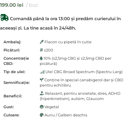
199.00
lei
buc
Comandă până la ora 13:00 și predăm curierului în
aceeași zi. La tine acasă în 24/48h.
Ambalaj:
Flacon cu pipetă în cutie
Picături:
±200
Concentrație
10% (±2,5mg CBG și ±2,5mg CBD per
CBD:
picătură)
Tip de ulei:
Ulei CBG Broad Spectrum (Spectru Larg)
Conține în special canabigerol dar și CBD
Semnificație:
pentru echilibru
Relaxant, pentru anxietate, stres, ADHD
Beneficii:
(hiperkinetism), autsim, Glaucom
Gust:
Vegetal
Culoare:
Auriu / Galben deschis