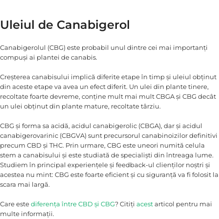
Uleiul de Canabigerol
Canabigerolul (CBG) este probabil unul dintre cei mai importanți
compuși ai plantei de canabis.
Creșterea canabisului implică diferite etape în timp și uleiul obținut
din aceste etape va avea un efect diferit. Un ulei din plante tinere,
recoltate foarte devreme, conține mult mai mult CBGA și CBG decât
un ulei obținut din plante mature, recoltate târziu.
CBG și forma sa acidă, acidul canabigerolic (CBGA), dar și acidul
canabigerovarinic (CBGVA) sunt precursorul canabinoizilor definitivi
precum CBD și THC. Prin urmare, CBG este uneori numită celula
stem a canabisului și este studiată de specialiști din întreaga lume.
Studiem în principal experiențele și feedback-ul clienților noștri și
acestea nu mint: CBG este foarte eficient și cu siguranță va fi folosit la
scara mai largă.
Care este
diferența între CBD și CBG
? Citiți
acest
articol pentru mai
multe informații.