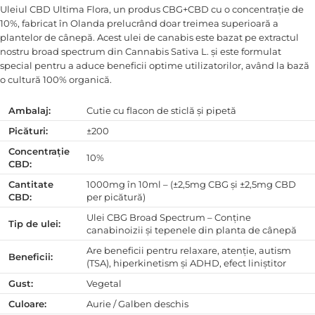
Uleiul CBD Ultima Flora, un produs CBG+CBD cu o concentrație de
10%, fabricat în Olanda prelucrând doar treimea superioară a
plantelor de cânepă. Acest ulei de canabis este bazat pe extractul
nostru broad spectrum din Cannabis Sativa L. și este formulat
special pentru a aduce beneficii optime utilizatorilor, având la bază
o cultură 100% organică.
Ambalaj:
Cutie cu flacon de sticlă și pipetă
Picături:
±200
Concentrație
10%
CBD:
Cantitate
1000mg în 10ml – (±2,5mg CBG și ±2,5mg CBD
CBD:
per picătură)
Ulei CBG Broad Spectrum – Conține
Tip de ulei:
canabinoizii și tepenele din planta de cânepă
Are beneficii pentru relaxare, atenție, autism
Beneficii:
(TSA), hiperkinetism și ADHD, efect liniștitor
Gust:
Vegetal
Culoare:
Aurie / Galben deschis