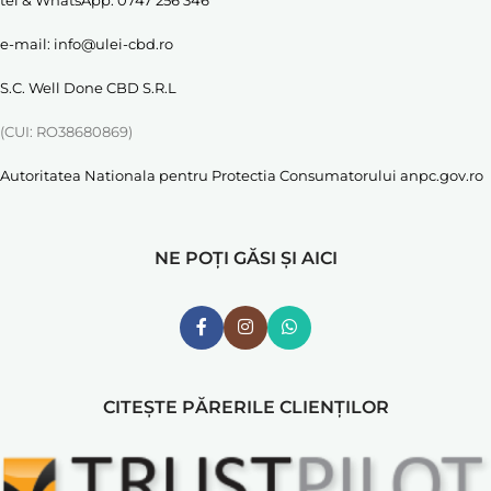
e-mail:
info@ulei-cbd.ro
S.C. Well Done CBD S.R.L
(CUI: RO38680869)
Autoritatea Nationala pentru Protectia Consumatorului
anpc.gov.ro
NE POȚI GĂSI ȘI AICI
CITEȘTE PĂRERILE CLIENȚILOR