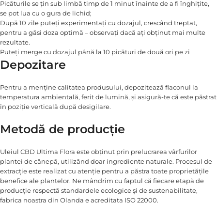
Picăturile se țin sub limbă timp de 1 minut înainte de a fi înghițite,
se pot lua cu o gura de lichid;
După 10 zile puteți experimentați cu dozajul, crescând treptat,
pentru a găsi doza optimă – observați dacă ați obținut mai multe
rezultate.
Puteți merge cu dozajul până la 10 picături de două ori pe zi
Depozitare
Pentru a menține calitatea produsului, depozitează flaconul la
temperatura ambientală, ferit de lumină, și asigură-te că este păstrat
în poziție verticală după desigilare.
Metodă de producție
Uleiul CBD Ultima Flora este obținut prin prelucrarea vârfurilor
plantei de cânepă, utilizând doar ingrediente naturale. Procesul de
extracție este realizat cu atenție pentru a păstra toate proprietățile
benefice ale plantelor. Ne mândrim cu faptul că fiecare etapă de
producție respectă standardele ecologice și de sustenabilitate,
fabrica noastra din Olanda e acreditata ISO 22000.