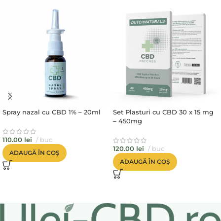
Spray nazal cu CBD 1% – 20ml
Set Plasturi cu CBD 30 x 15 mg
– 450mg
110.00
lei
buc
120.00
lei
buc
ADAUGĂ ÎN COȘ
ADAUGĂ ÎN COȘ