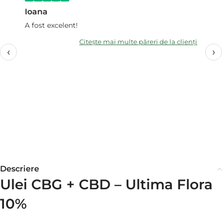
Ioana
Va
A fost excelent!
U
Citește mai multe păreri de la clienți
d
‹
›
Am
în
re
ca
ac
de
Descriere
Ulei CBG + CBD – Ultima Flora
10%