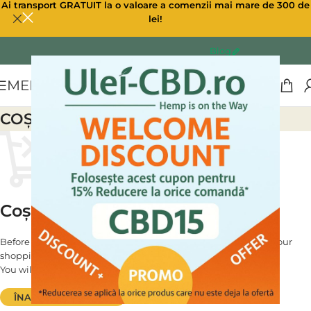
Ai transport GRATUIT la o valoare a comenzii mai mare de 300 de
lei!
Blog
MENU
COŞ DE CUMPĂRĂTURI
Coșul tău este în prezent gol.
Before proceed to checkout you must add some products to your
shopping cart.
You will find a lot of interesting products on our "Shop" page.
ÎNAPOI LA MAGAZIN