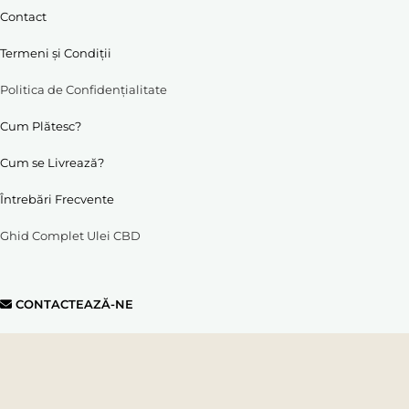
Contact
Termeni și Condiții
Politica de Confidențialitate
Cum Plătesc?
Cum se Livrează?
Întrebări Frecvente
Ghid Complet Ulei CBD
CONTACTEAZĂ-NE
tel & WhatsApp:
0747 256 346
e-mail:
info@ulei-cbd.ro