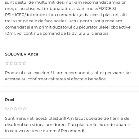
sunt destul de multumit. desi nu l-am recomandat amicilor
mei, ei au observat imbunatatire a starii mele/FIZICE SI
PSIHICE0/doi dintre ei au comandat ;a dv. acesti plasturi, alti
trei sunt pe cale de face acelas lucru. pentru sotia mea am
comandat si am primit duzatorul cu picurator ulelei cbdactive
10ml. voi continua comand de la dv. uluiul c anabis
SOLOVIEV Anca
Produsul este excelent! L-am recomandat și altor persoane, iar
acestea au confirmat calitatea și efectele benefice.
Ruxi
Sunt minunati acesti plasturi!! Am facut operatie de hernie de
disc lombara si inca am dureri. Pun plasturele fix unde doare si
in cateva ore trece durerea! Recomand!