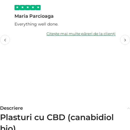
Maria Parcioaga
Ga
Everything well done.
Vă
av
Citește mai multe păreri de la clienți
dv
‹
›
ex
tr
Da
ef
pe
es
Descriere
Plasturi cu CBD (canabidiol
bio)