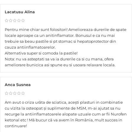
Lacatusu Alina
Pentru mine chiar sunt folositori! Amelioreaza durerile de spate
locale aproape ca un anitinflamator. Bonusul e ca nu mai
trebuie sa beau pastile si pt stomac si hepatoprotector din
cauza antiinflamatoarelor.
Alternativa super si comoda la pastile!
Nota: nu va asteptati sa va ia durerile ca si cu mana, ofera
ameliorare bunicica asi spune eu si usoara relaxare locala.
Anca Susnea
Am avut o criza urâta de sciatica, acești plasturi in combinatie
cu vizita la osteopat și suplimente de MSM, m-ai ajutat sa nu
recurge la antiinflamatoarele alopate uzuale cum ar fii Nurofen
ketonal etc ! Mă bucur că va avem în România, mult succes in
continuare!