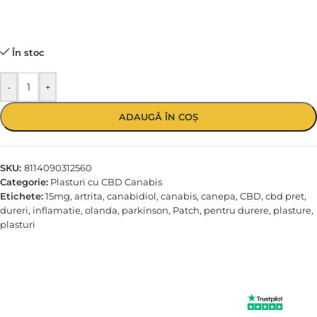
În stoc
-
+
ADAUGĂ ÎN COȘ
SKU:
8114090312560
Categorie:
Plasturi cu CBD Canabis
Etichete:
15mg
,
artrita
,
canabidiol
,
canabis
,
canepa
,
CBD
,
cbd pret
,
dureri
,
inflamatie
,
olanda
,
parkinson
,
Patch
,
pentru durere
,
plasture
,
plasturi