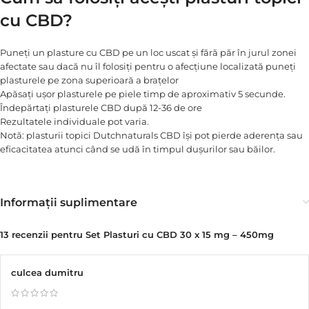
cu CBD?
Puneți un plasture cu CBD pe un loc uscat și fără păr în jurul zonei
afectate sau dacă nu îl folosiți pentru o afecțiune localizată puneți
plasturele pe zona superioară a brațelor
Apăsați ușor plasturele pe piele timp de aproximativ 5 secunde.
Îndepărtați plasturele CBD după 12-36 de ore
Rezultatele individuale pot varia.
Notă: plasturii topici Dutchnaturals CBD își pot pierde aderența sau
eficacitatea atunci când se udă în timpul dușurilor sau băilor.
Informații suplimentare
13 recenzii pentru
Set Plasturi cu CBD 30 x 15 mg – 450mg
culcea dumitru