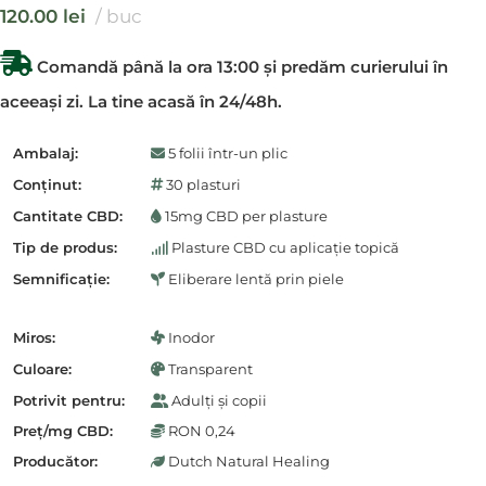
120.00
lei
buc
Comandă până la ora 13:00 și predăm curierului în
aceeași zi. La tine acasă în 24/48h.
Ambalaj:
5 folii într-un plic
Conținut:
30 plasturi
Cantitate CBD:
15mg CBD per plasture
Tip de produs:
Plasture CBD cu aplicație topică
Semnificație:
Eliberare lentă prin piele
Miros:
Inodor
Culoare:
Transparent
Potrivit pentru:
Adulți și copii
Preț/mg CBD:
RON 0,24
Producător:
Dutch Natural Healing