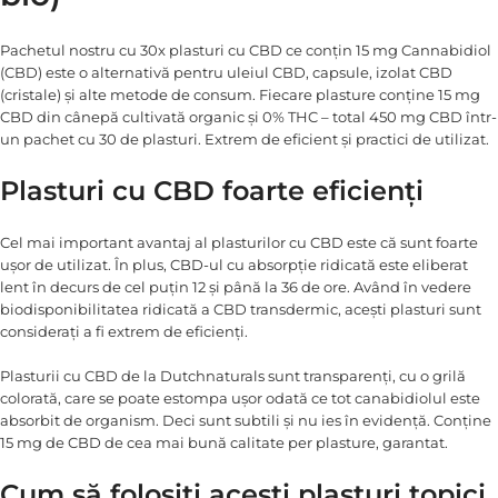
Pachetul nostru cu 30x plasturi cu CBD ce conțin 15 mg Cannabidiol
(CBD) este o alternativă pentru uleiul CBD, capsule, izolat CBD
(cristale) și alte metode de consum. Fiecare plasture conține 15 mg
CBD din cânepă cultivată organic și 0% THC – total 450 mg CBD într-
un pachet cu 30 de plasturi. Extrem de eficient și practici de utilizat.
Plasturi cu CBD foarte eficienți
Cel mai important avantaj al plasturilor cu CBD este că sunt foarte
ușor de utilizat. În plus, CBD-ul cu absorpție ridicată este eliberat
lent în decurs de cel puțin 12 și până la 36 de ore. Având în vedere
biodisponibilitatea ridicată a CBD transdermic, acești plasturi sunt
considerați a fi extrem de eficienți.
Plasturii cu CBD de la Dutchnaturals sunt transparenți, cu o grilă
colorată, care se poate estompa ușor odată ce tot canabidiolul este
absorbit de organism. Deci sunt subtili și nu ies în evidență. Conține
15 mg de CBD de cea mai bună calitate per plasture, garantat.
Cum să folosiți acești plasturi topici