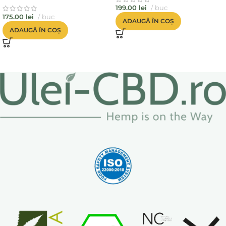
199.00
lei
buc
175.00
lei
buc
ADAUGĂ ÎN COȘ
ADAUGĂ ÎN COȘ