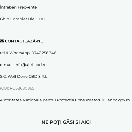
Întrebări Frecvente
Ghid Complet Ulei CBD
CONTACTEAZĂ-NE
tel & WhatsApp:
0747 256 346
e-mail:
info@ulei-cbd.ro
S.C. Well Done CBD S.R.L
(CUI: RO38680869)
Autoritatea Nationala pentru Protectia Consumatorului
anpc.gov.ro
NE POȚI GĂSI ȘI AICI