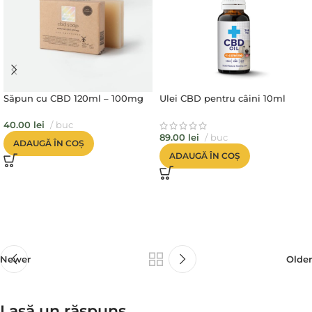
Săpun cu CBD 120ml – 100mg
Ulei CBD pentru câini 10ml
40.00
lei
buc
89.00
lei
buc
ADAUGĂ ÎN COȘ
ADAUGĂ ÎN COȘ
Newer
Older
Lasă un răspuns