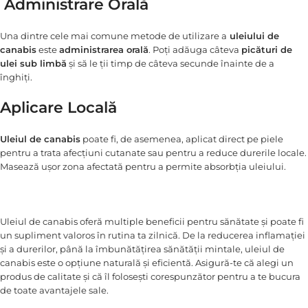
Administrare Orală
Una dintre cele mai comune metode de utilizare a
uleiului de
canabis
este
administrarea orală
. Poți adăuga câteva
picături de
ulei sub limbă
și să le ții timp de câteva secunde înainte de a
înghiți.
Aplicare Locală
Uleiul de canabis
poate fi, de asemenea, aplicat direct pe piele
pentru a trata afecțiuni cutanate sau pentru a reduce durerile locale.
Masează ușor zona afectată pentru a permite absorbția uleiului.
Uleiul de canabis oferă multiple beneficii pentru sănătate și poate fi
un supliment valoros în rutina ta zilnică. De la reducerea inflamației
și a durerilor, până la îmbunătățirea sănătății mintale, uleiul de
canabis este o opțiune naturală și eficientă. Asigură-te că alegi un
produs de calitate și că îl folosești corespunzător pentru a te bucura
de toate avantajele sale.