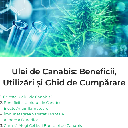
Ulei de Canabis: Beneficii,
Utilizări și Ghid de Cumpărare
1.
Ce este Uleiul de Canabis?
2.
Beneficiile Uleiului de Canabis
–
Efecte Antiinflamatoare
–
Îmbunătățirea Sănătății Mintale
–
Alinare a Durerilor
3.
Cum să Alegi Cel Mai Bun Ulei de Canabis