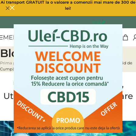
Ai transport GRATUIT la o valoare a comenzii mai mare de 300 de
lei!
Blog
MENU
Blog
Prima pagină
»
Blog
»
Ulei de Canabis: Beneficii, Utilizări și Ghid de
Cumpărare în 2024
ULEI CBD CANABIS
Ulei de Canabis: Beneficii,
Utilizări și Ghid de Cumpărare
în 2024
0
Ulei CBD
On 04/07/2024