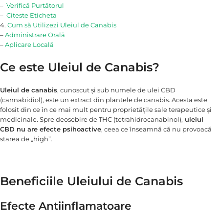
–
Verifică Purtătorul
–
Citeste Eticheta
4.
Cum să Utilizezi Uleiul de Canabis
–
Administrare Orală
–
Aplicare Locală
Ce este Uleiul de Canabis?
Uleiul de canabis
, cunoscut și sub numele de ulei CBD
(cannabidiol), este un extract din plantele de canabis. Acesta este
folosit din ce în ce mai mult pentru proprietățile sale terapeutice și
medicinale. Spre deosebire de THC (tetrahidrocanabinol),
uleiul
CBD nu are efecte psihoactive
, ceea ce înseamnă că nu provoacă
starea de „high”.
Beneficiile Uleiului de Canabis
Efecte Antiinflamatoare