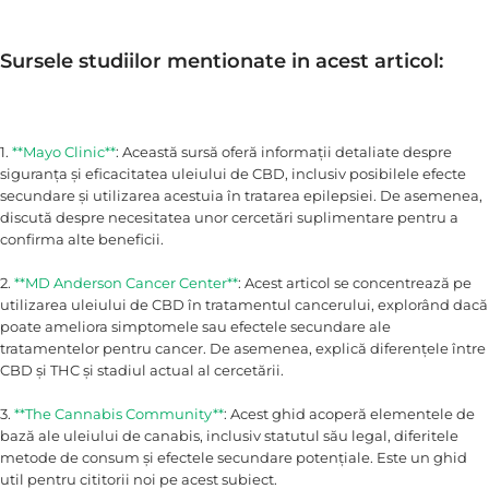
Sursele studiilor mentionate in acest articol:
1.
**Mayo Clinic**
: Această sursă oferă informații detaliate despre
siguranța și eficacitatea uleiului de CBD, inclusiv posibilele efecte
secundare și utilizarea acestuia în tratarea epilepsiei. De asemenea,
discută despre necesitatea unor cercetări suplimentare pentru a
confirma alte beneficii.
2.
**MD Anderson Cancer Center**
: Acest articol se concentrează pe
utilizarea uleiului de CBD în tratamentul cancerului, explorând dacă
poate ameliora simptomele sau efectele secundare ale
tratamentelor pentru cancer. De asemenea, explică diferențele între
CBD și THC și stadiul actual al cercetării.
3.
**The Cannabis Community**
: Acest ghid acoperă elementele de
bază ale uleiului de canabis, inclusiv statutul său legal, diferitele
metode de consum și efectele secundare potențiale. Este un ghid
util pentru cititorii noi pe acest subiect.