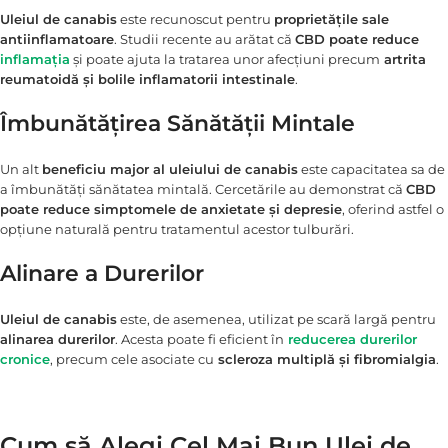
Uleiul de canabis
este recunoscut pentru
proprietățile sale
antiinflamatoare
. Studii recente au arătat că
CBD poate reduce
inflamația
și poate ajuta la tratarea unor afecțiuni precum
artrita
reumatoidă și bolile inflamatorii intestinale
.
Îmbunătățirea Sănătății Mintale
Un alt
beneficiu major al uleiului de canabis
este capacitatea sa de
a îmbunătăți sănătatea mintală. Cercetările au demonstrat că
CBD
poate reduce simptomele de anxietate și depresie
, oferind astfel o
opțiune naturală pentru tratamentul acestor tulburări.
Alinare a Durerilor
Uleiul de canabis
este, de asemenea, utilizat pe scară largă pentru
alinarea durerilor
. Acesta poate fi eficient în
reducerea durerilor
cronice
, precum cele asociate cu
scleroza multiplă și fibromialgia
.
Cum să Alegi Cel Mai Bun Ulei de