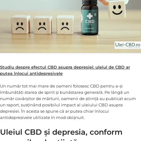
Studiu despre efectul CBD asupra depresiei: uleiul de CBD ar
putea înlocui antidepresivele
Un număr tot mai mare de oameni folosesc CBD pentru a-și
îmbunătăți starea de spirit și bunăstarea generală. Pe lângă un
număr covârșitor de mărturii, oamenii de știință au publicat acum
un raport, susținând posibilul impact al uleiului CBD asupra
depresiei. În acesta se spune că ar putea chiar înlocui
antidepresivele utilizate în mod obișnuit.
Uleiul CBD și depresia, conform