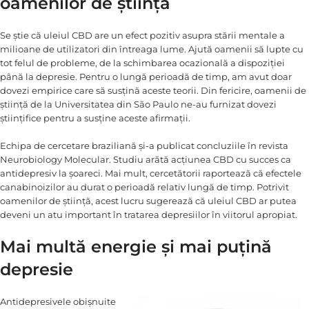
oamenilor de știință
Se știe că uleiul CBD are un efect pozitiv asupra stării mentale a
milioane de utilizatori din întreaga lume. Ajută oamenii să lupte cu
tot felul de probleme, de la schimbarea ocazională a dispoziției
până la depresie. Pentru o lungă perioadă de timp, am avut doar
dovezi empirice care să susțină aceste teorii. Din fericire, oamenii de
știință de la Universitatea din São Paulo ne-au furnizat dovezi
științifice pentru a susține aceste afirmații.
Echipa de cercetare braziliană și-a publicat concluziile în revista
Neurobiology Molecular. Studiu arătă acțiunea CBD cu succes ca
antidepresiv la șoareci. Mai mult, cercetătorii raportează că efectele
canabinoizilor au durat o perioadă relativ lungă de timp. Potrivit
oamenilor de știință, acest lucru sugerează că uleiul CBD ar putea
deveni un atu important în tratarea depresiilor în viitorul apropiat.
Mai multă energie și mai puțină
depresie
Antidepresivele obișnuite