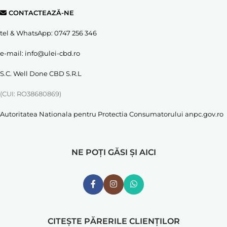
CONTACTEAZĂ-NE
tel & WhatsApp:
0747 256 346
e-mail:
info@ulei-cbd.ro
S.C. Well Done CBD S.R.L
(CUI: RO38680869)
Autoritatea Nationala pentru Protectia Consumatorului
anpc.gov.ro
NE POȚI GĂSI ȘI AICI
CITEȘTE PĂRERILE CLIENȚILOR