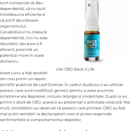
sunt cunoscute că dau
dependență, că nu sunt
întotdeauna eficiente și
că pot fi dăunătoare
organismului.
Canabidiolul nu creează
dependență, nici nu este
dăunător, dar pare a fi
eficient, prezintă un
potențial mare în acest
domeniu.
Ulei CBD Back 2 Life
Acest lucru a fost dovedit
din nou printr-un raport
științific publicat de Leaf Science. În cadrul studiului s-au utilizat
șoareci, care sunt modificați genetic pentru a avea anumite
simptome ale depresiei, inclusiv letargie și imobilitate. După ce au
primit o doză de CBD, șoarecii au prezentat o activitate crescută. Mai
mult, cercetătorii au observat că șoarecii care primesc CBD au fost
mai puțin sensibili la declanșatorii care ar putea reaprinde
sentimentele și comportamentul depresiv.