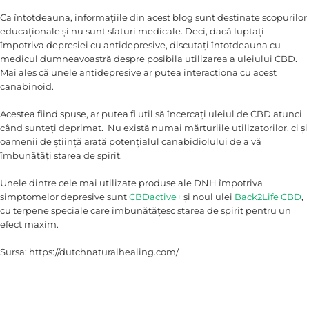
Ca întotdeauna, informațiile din acest blog sunt destinate scopurilor
educaționale și nu sunt sfaturi medicale. Deci, dacă luptați
împotriva depresiei cu antidepresive, discutați întotdeauna cu
medicul dumneavoastră despre posibila utilizarea a uleiului CBD.
Mai ales că unele antidepresive ar putea interacționa cu acest
canabinoid.
Acestea fiind spuse, ar putea fi util să încercați uleiul de CBD atunci
când sunteți deprimat. Nu există numai mărturiile utilizatorilor, ci și
oamenii de știință arată potențialul canabidiolului de a vă
îmbunătăți starea de spirit.
Unele dintre cele mai utilizate produse ale DNH împotriva
simptomelor depresive sunt
CBDactive+
și noul ulei
Back2Life CBD
,
cu terpene speciale care îmbunătățesc starea de spirit pentru un
efect maxim.
Sursa: https://dutchnaturalhealing.com/