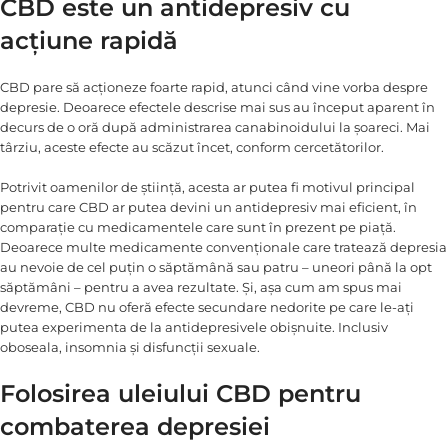
CBD este un antidepresiv cu
acțiune rapidă
CBD pare să acționeze foarte rapid, atunci când vine vorba despre
depresie. Deoarece efectele descrise mai sus au început aparent în
decurs de o oră după administrarea canabinoidului la șoareci. Mai
târziu, aceste efecte au scăzut încet, conform cercetătorilor.
Potrivit oamenilor de știință, acesta ar putea fi motivul principal
pentru care CBD ar putea devini un antidepresiv mai eficient, în
comparație cu medicamentele care sunt în prezent pe piață.
Deoarece multe medicamente convenționale care tratează depresia
au nevoie de cel puțin o săptămână sau patru – uneori până la opt
săptămâni – pentru a avea rezultate. Și, așa cum am spus mai
devreme, CBD nu oferă efecte secundare nedorite pe care le-ați
putea experimenta de la antidepresivele obișnuite. Inclusiv
oboseala, insomnia și disfuncții sexuale.
Folosirea uleiului CBD pentru
combaterea depresiei