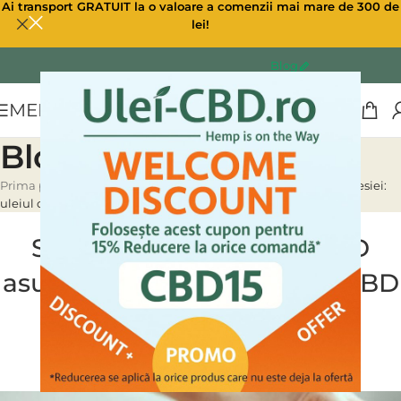
Ai transport GRATUIT la o valoare a comenzii mai mare de 300 de
lei!
Blog
MENU
Blog
Prima pagină
»
Blog
»
Studiu despre efectul CBD asupra depresiei:
uleiul de CBD ar putea înlocui antidepresivele
STUDII DESPRE CBD
Studiu despre efectul CBD
asupra depresiei: uleiul de CBD
ar putea înlocui
antidepresivele
0
Ulei CBD
On 24/03/2023