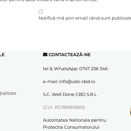
Notifică-mă prin email când sunt publicate 
LE
CONTACTEAZĂ-NE
tel & WhatsApp:
0747 256 346
e-mail:
info@ulei-cbd.ro
ialitate
S.C. Well Done CBD S.R.L
(CUI: RO38680869)
Autoritatea Nationala pentru
Protectia Consumatorului