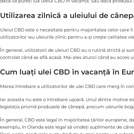
dacă vă puteți lua uleiul CBD în vacanță. Sau dacă produsul p
Utilizarea zilnică a uleiului de câne
Uleiul CBD este o necesitate pentru majoritatea celor care îl
utilizatorilor iau uleiurile zilnic pentru a-și crește calitatea vieț
În general, utilizatorii de uleiuri CBD au o rutină strictă și su
controlat când se află acasă. Mai ales atunci când au acces u
Cum luați ulei CBD în vacanță în Eu
Marea întrebare a utilizatorilor de ulei CBD care merg în con
Iar aceasta nu este o întrebare ușoară. Unul dintre motive este
legislația privind produsele de cânepă, precum uleiurile boga
În general, CBD este legal în majoritatea țărilor europene, dat
exemplu, în Olanda este legal să vindeți suplimente de cânepă 