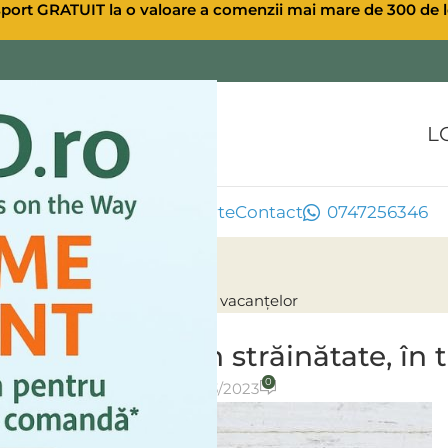
sport GRATUIT la o valoare a comenzii mai mare de 300 de l
L
ule CBD
Extra CBD
Oferte
Contact
0747256346
nepă în străinătate, în timpul vacanțelor
ULEI CBD CANABIS
ul de cânepă în străinătate, în
0
osted by
Ulei CBD
On 24/03/2023