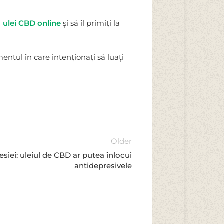
i
ulei CBD online
și să îl primiți la
entul în care intenționați să luați
Older
siei: uleiul de CBD ar putea înlocui
antidepresivele