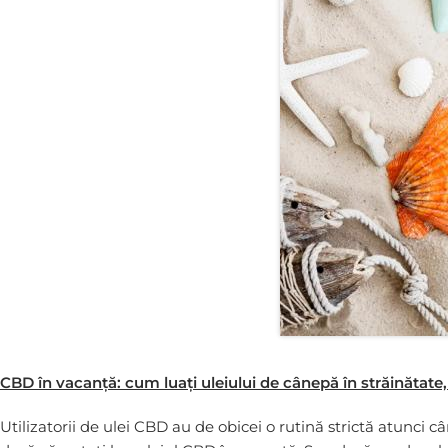
CBD în vacanță: cum luați uleiului de cânepă în străinătate,
Utilizatorii de ulei CBD au de obicei o rutină strictă atunci c