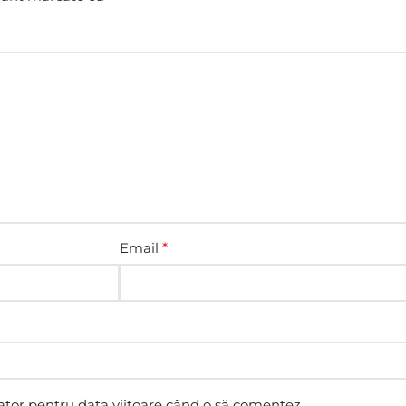
Email
*
ator pentru data viitoare când o să comentez.