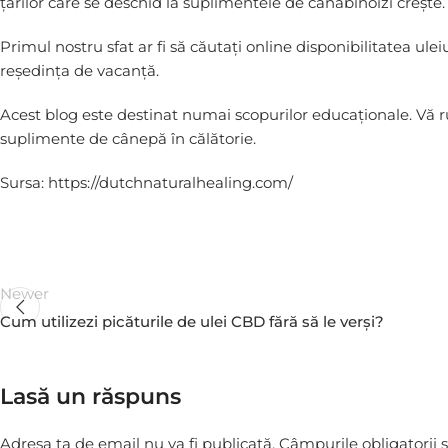
țărilor care se deschid la suplimentele de canabinoizi crește.
Primul nostru sfat ar fi să căutați online disponibilitatea ule
reședința de vacanță.
Acest blog este destinat numai scopurilor educaționale. Vă rugă
suplimente de cânepă în călătorie.
Sursa: https://dutchnaturalhealing.com/
Newer
Cum utilizezi picăturile de ulei CBD fără să le verși?
Lasă un răspuns
Adresa ta de email nu va fi publicată.
Câmpurile obligatorii