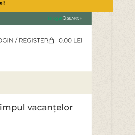
ei!
Blog
SEARCH
OGIN / REGISTER
0.00
LEI
 timpul vacanțelor