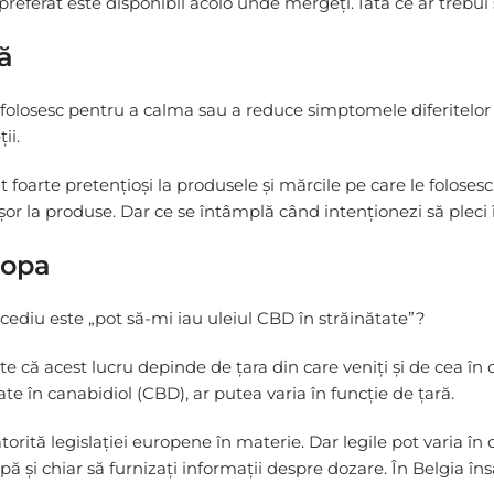
referat este disponibil acolo unde mergeți. Iată ce ar trebui 
pă
 folosesc pentru a calma sau a reduce simptomele diferitelor 
ii.
nt foarte pretențioși la produsele și mărcile pe care le folosesc
șor la produse. Dar ce se întâmplă când intenționezi să pleci 
ropa
cediu este „pot să-mi iau uleiul CBD în străinătate”?
 că acest lucru depinde de țara din care veniți și de cea în ca
te în canabidiol (CBD), ar putea varia în funcție de țară.
orită legislației europene în materie. Dar legile pot varia în c
și chiar să furnizați informații despre dozare. În Belgia însă