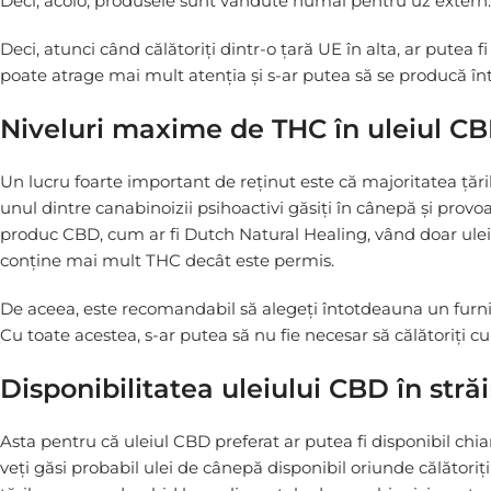
Deci, acolo, produsele sunt vândute numai pentru uz extern.
Deci, atunci când călătoriți dintr-o țară UE în alta, ar putea f
poate atrage mai mult atenția și s-ar putea să se producă întâ
Niveluri maxime de THC în uleiul C
Un lucru foarte important de reținut este că majoritatea țări
unul dintre canabinoizii psihoactivi găsiți în cânepă și provoa
produc CBD, cum ar fi Dutch Natural Healing, vând doar uleiur
conține mai mult THC decât este permis.
De aceea, este recomandabil să alegeți întotdeauna un furnizo
Cu toate acestea, s-ar putea să nu fie necesar să călătoriți 
Disponibilitatea uleiului CBD în stră
Asta pentru că uleiul CBD preferat ar putea fi disponibil chiar
veți găsi probabil ulei de cânepă disponibil oriunde călători