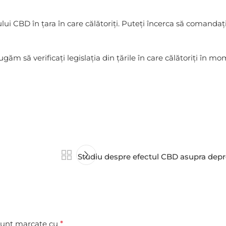
iului CBD în țara în care călătoriți. Puteți încerca să comandaț
m să verificați legislația din țările în care călătoriți în mom
Studiu despre efectul CBD asupra depre
 sunt marcate cu
*