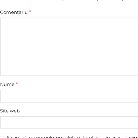
Comentariu
*
Nume
*
Site web
Salvează-mi numele, emailul și site-ul web în acest navig