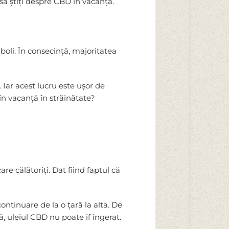
să știți despre CBD în vacanță.
boli. În consecință, majoritatea
. Iar acest lucru este ușor de
în vacanță în străinătate?
re călătoriți. Dat fiind faptul că
ontinuare de la o țară la alta. De
, uleiul CBD nu poate if ingerat.