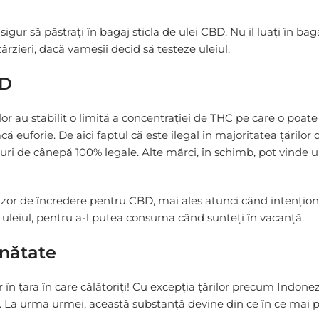
i sigur să păstrați în bagaj sticla de ulei CBD. Nu îl luați în 
rzieri, dacă vameșii decid să testeze uleiul.
BD
lor au stabilit o limită a concentrației de THC pe care o poat
că euforie. De aici faptul că este ilegal în majoritatea țărilo
i de cânepă 100% legale. Alte mărci, în schimb, pot vinde ule
r de încredere pentru CBD, mai ales atunci când intenționați 
cu uleiul, pentru a-l putea consuma când sunteți în vacanță.
inătate
 în țara în care călătoriți! Cu excepția țărilor precum Indonez
ți. La urma urmei, această substanță devine din ce în ce mai p