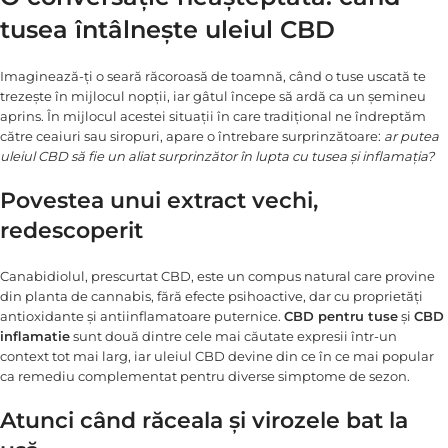
tusea întâlnește uleiul CBD
Imaginează-ți o seară răcoroasă de toamnă, când o tuse uscată te
trezește în mijlocul nopții, iar gâtul începe să ardă ca un șemineu
aprins. În mijlocul acestei situații în care tradițional ne îndreptăm
către ceaiuri sau siropuri, apare o întrebare surprinzătoare:
ar putea
uleiul CBD să fie un aliat surprinzător în lupta cu tusea și inflamația?
Povestea unui extract vechi,
redescoperit
Canabidiolul, prescurtat CBD, este un compus natural care provine
din planta de cannabis, fără efecte psihoactive, dar cu proprietăți
antioxidante și antiinflamatoare puternice.
CBD pentru tuse
și
CBD
inflamatie
sunt două dintre cele mai căutate expresii într-un
context tot mai larg, iar uleiul CBD devine din ce în ce mai popular
ca remediu complementat pentru diverse simptome de sezon.
Atunci când răceala și virozele bat la