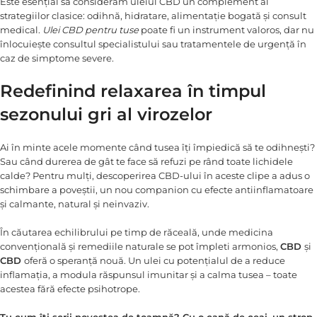
Este esențial să considerăm uleiul CBD un complement al
strategiilor clasice: odihnă, hidratare, alimentație bogată și consult
medical.
Ulei CBD pentru tuse
poate fi un instrument valoros, dar nu
înlocuiește consultul specialistului sau tratamentele de urgență în
caz de simptome severe.
Redefinind relaxarea în timpul
sezonului gri al virozelor
Ai în minte acele momente când tusea îți împiedică să te odihnești?
Sau când durerea de gât te face să refuzi pe rând toate lichidele
calde? Pentru mulți, descoperirea CBD-ului în aceste clipe a adus o
schimbare a poveștii, un nou companion cu efecte antiinflamatoare
și calmante, natural și neinvaziv.
În căutarea echilibrului pe timp de răceală, unde medicina
convențională și remediile naturale se pot împleti armonios,
CBD
și
CBD
oferă o speranță nouă. Un ulei cu potențialul de a reduce
inflamația, a modula răspunsul imunitar și a calma tusea – toate
acestea fără efecte psihotrope.
Tu cum îți scrii povestea de toamnă? Cu o cană de ceai, un strop