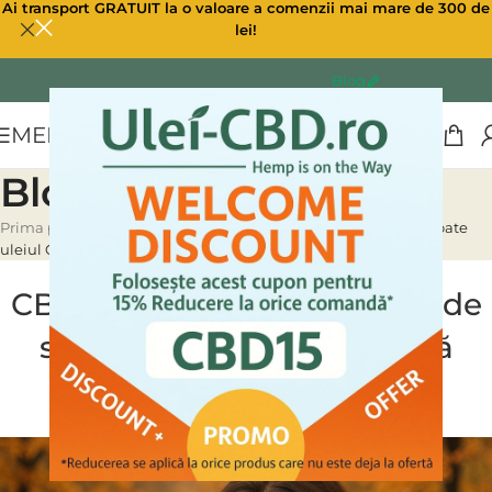
Ai transport GRATUIT la o valoare a comenzii mai mare de 300 de
lei!
Blog
MENU
Blog
Prima pagină
»
Blog
»
CBD și infecțiile respiratorii de sezon: poate
uleiul CBD să reducă tusea,…
BENEFICII PREVENTIVE ULEI CBD
,
ULEI CBD CANABIS
CBD și infecțiile respiratorii de
sezon: poate uleiul CBD să
reducă tusea,…
0
Ulei CBD
On 23/11/2025