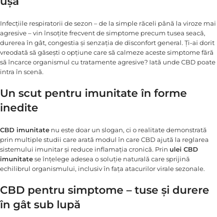
ușă
Infecțiile respiratorii de sezon – de la simple răceli până la viroze mai
agresive – vin însoțite frecvent de simptome precum tusea seacă,
durerea în gât, congestia și senzația de disconfort general. Ți-ai dorit
vreodată să găsești o opțiune care să calmeze aceste simptome fără
să încarce organismul cu tratamente agresive? Iată unde CBD poate
intra în scenă.
Un scut pentru imunitate în forme
inedite
CBD imunitate
nu este doar un slogan, ci o realitate demonstrată
prin multiple studii care arată modul în care CBD ajută la reglarea
sistemului imunitar și reduce inflamația cronică. Prin
ulei CBD
imunitate
se înțelege adesea o soluție naturală care sprijină
echilibrul organismului, inclusiv în fața atacurilor virale sezonale.
CBD pentru simptome – tuse și durere
în gât sub lupă