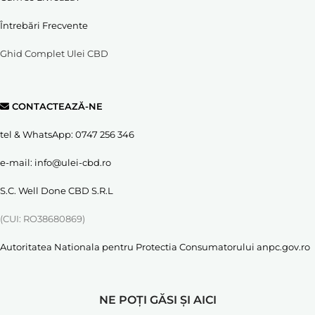
Întrebări Frecvente
Ghid Complet Ulei CBD
CONTACTEAZĂ-NE
tel & WhatsApp:
0747 256 346
e-mail:
info@ulei-cbd.ro
S.C. Well Done CBD S.R.L
(CUI: RO38680869)
Autoritatea Nationala pentru Protectia Consumatorului
anpc.gov.ro
NE POȚI GĂSI ȘI AICI