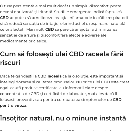
O tuse persistentă e mai mult decât un simplu disconfort: poate
deveni epuizantă și iritantă. Studiile emergente indică faptul că
CBD
ar putea să amelioreze reacția inflamatorie în căile respiratorii
și să reducă senzația de iritație, oferind astfel o respiroare naturală
celor afectați. Mai mult,
CBD
se pare că ar ajuta la diminuarea
senzației de arsură și disconfort fără efectele adverse ale
medicamentelor clasice.
Cum să folosești ulei CBD raceala fără
riscuri
Dacă te gândești la
CBD raceala
ca la o soluție, este important să
înțelegi dozarea și calitatea produselor. Nu orice ulei CBD este creat
egal: caută produse certificate, cu informații clare despre
concentrația de CBD și certificări de laborator, mai ales dacă îl
folosești preventiv sau pentru combaterea simptomelor de
CBD
pentru viroza
.
Însoțitor natural, nu o minune instantă