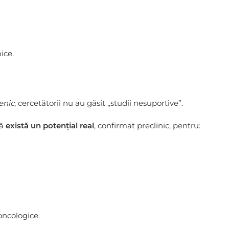
ice.
enic
, cercetătorii nu au găsit „studii nesuportive”.
că
există un potențial real
, confirmat preclinic, pentru:
oncologice.