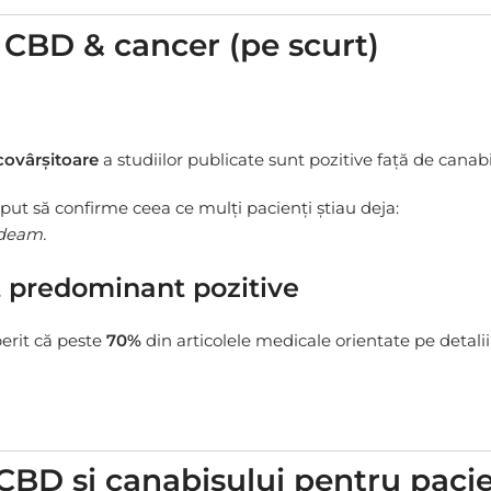
 CBD & cancer (pe scurt)
covârșitoare
a studiilor publicate sunt pozitive față de canab
eput să confirme ceea ce mulți pacienți știau deja:
edeam.
nt predominant pozitive
erit că peste
70%
din articolele medicale orientate pe detalii
i CBD și canabisului pentru paci