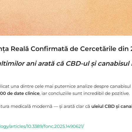
nța Reală Confirmată de Cercetările din
ultimilor ani arată că CBD-ul și canabisu
icat una dintre cele mai puternice analize despre canabisul 
00 de date clinice
, iar concluziile sunt incredibil de pozitive.
atura medicală modernă — și arată clar că
uleiul CBD și cana
logy/articles/10.3389/fonc.2025.1490621/