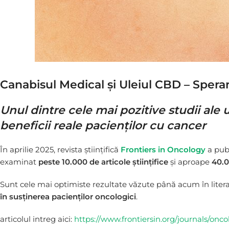
Canabisul Medical și Uleiul CBD – Spera
Unul dintre cele mai pozitive studii ale 
beneficii reale pacienților cu cancer
În aprilie 2025, revista științifică
Frontiers in Oncology
a publ
examinat
peste 10.000 de articole științifice
și aproape
40.0
Sunt cele mai optimiste rezultate văzute până acum în liter
în susținerea pacienților oncologici
.
articolul intreg aici:
https://www.frontiersin.org/journals/onco