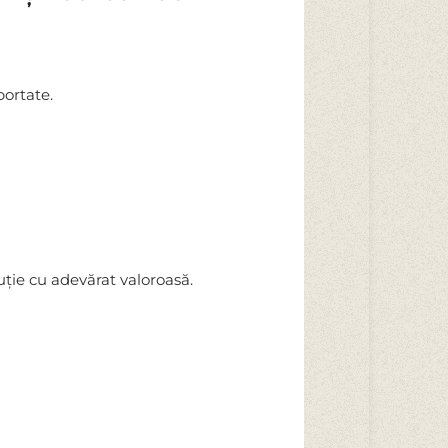
portate.
uție cu adevărat valoroasă.