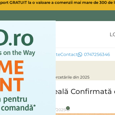
sport GRATUIT la o valoare a comenzii mai mare de 300 de l
L
ule CBD
Extra CBD
Oferte
Contact
0747256346
ranța Reală Confirmată de Cercetările din 2025
ULEI CBD CANABIS
BD – Speranța Reală Confirmată 
2025
0
osted by
Ulei CBD
On 24/11/2025