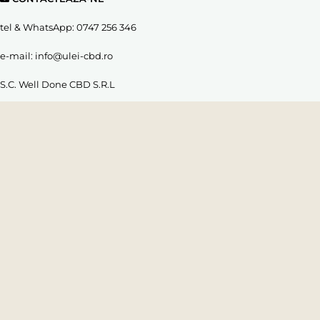
tel & WhatsApp:
0747 256 346
e-mail:
info@ulei-cbd.ro
S.C. Well Done CBD S.R.L
(CUI: RO38680869)
Autoritatea Nationala pentru Protectia Consumatorului
anpc.gov.ro
NE POȚI GĂSI ȘI AICI
CITEȘTE PĂRERILE CLIENȚILOR