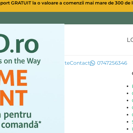
sport GRATUIT la o valoare a comenzii mai mare de 300 de l
L
ule CBD
Extra CBD
Oferte
Contact
0747256346