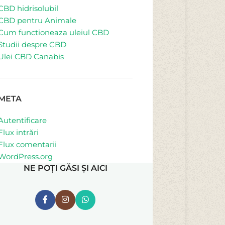
CBD hidrisolubil
CBD pentru Animale
Cum functioneaza uleiul CBD
Studii despre CBD
Ulei CBD Canabis
META
Autentificare
Flux intrări
Flux comentarii
WordPress.org
NE POȚI GĂSI ȘI AICI