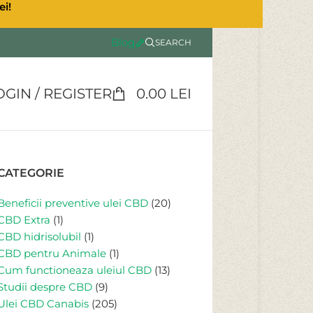
ei!
Blog
SEARCH
OGIN / REGISTER
0.00
LEI
CATEGORIE
Beneficii preventive ulei CBD
(20)
CBD Extra
(1)
CBD hidrisolubil
(1)
CBD pentru Animale
(1)
Cum functioneaza uleiul CBD
(13)
Studii despre CBD
(9)
Ulei CBD Canabis
(205)