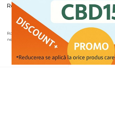
România: Legal sau
Ilegal?
0
Posted by
Ulei CBD
Este uleiul CBD legal in
Romania? Mulți români sunt
nesiguri cu privire la statutul
juridic al uleiului CBD.
Datorită legăturii s...
CONTINUE READING