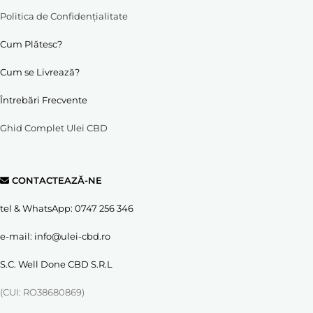
Politica de Confidențialitate
Cum Plătesc?
Cum se Livrează?
Întrebări Frecvente
Ghid Complet Ulei CBD
CONTACTEAZĂ-NE
tel & WhatsApp:
0747 256 346
e-mail:
info@ulei-cbd.ro
S.C. Well Done CBD S.R.L
(CUI: RO38680869)