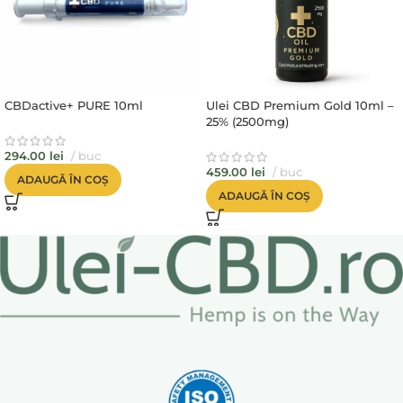
CBDactive+ PURE 10ml
Ulei CBD Premium Gold 10ml –
25% (2500mg)
294.00
lei
buc
459.00
lei
buc
ADAUGĂ ÎN COȘ
ADAUGĂ ÎN COȘ