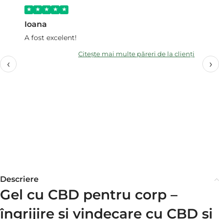
Ioana
Ga
A fost excelent!
Vă
av
Citește mai multe păreri de la clienți
dv
‹
›
ex
tr
Da
ef
pe
es
Descriere
Gel cu CBD pentru corp –
îngrijire și vindecare cu CBD și