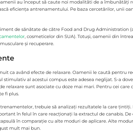
 oamenii au început să caute noi modalităti de a îmbunătăți 
ească eficiența antrenamentului. Pe baza cercetărilor, unii o
pliment de sănătate de către Food and Drug Administration (
camentelor
, cosmeticelor din SUA). Totuși, oamenii din înt
musculare și recuperare.
ente
nuit ca având efecte de relaxare. Oamenii le caută pentru red
 stimulativ al acestui compus este adesea neglijat. S-a dove
 de relaxare sunt asociate cu doze mai mari. Pentru cei care d
e fi plus.
renamentelor, trebuie să analizați rezultatele la care țintiți.
portant în felul în care reacționați la extractul de canabis. 
ulă în comparație cu alte moduri de aplicare. Alte moduri p
 gust mult mai bun.