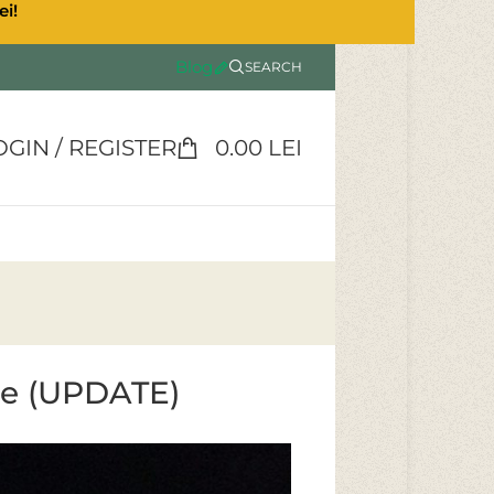
ei!
Blog
SEARCH
OGIN / REGISTER
0.00
LEI
ice (UPDATE)