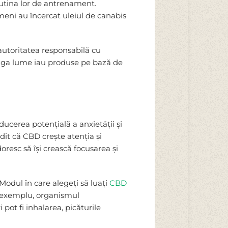
rutina lor de antrenament.
ameni au încercat uleiul de canabis
autoritatea responsabilă cu
reaga lume iau produse pe bază de
ucerea potențială a anxietății și
dit că CBD crește atenția și
oresc să își crească focusarea și
 Modul în care alegeți să luați
CBD
De exemplu, organismul
ot fi inhalarea, picăturile