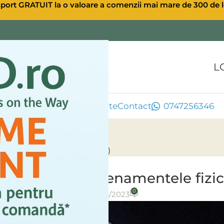
sport GRATUIT la o valoare a comenzii mai mare de 300 de l
L
ule CBD
Extra CBD
Oferte
Contact
0747256346
ntrenamentele fizice (UPDATE)
ULEI CBD CANABIS
inte și după antrenamentele fiz
0
osted by
Ulei CBD
On 24/03/2023