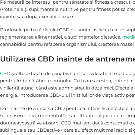
Pe măsură ce interesul pentru sănătate și fitness a crescut,
Proteinele și suplimentele nutritive pentru fitness pot să cr
înainte sau după exercițiile fizice.
Produsele pe bază de ulei CBD nu sunt clasificate ca un su
reglementarea alimentației, a suplimentelor dietetice,
medi
cannabidiol pentru refacerea organismului, creșterea masei 
Utilizarea CBD înainte de antrenam
CBD
și alte extracte de canabis sunt considerate în mod obiș
pentru îmbunătățirea somnului. Cu toate acestea, potențialul
vigilență atunci când este administrat în doze mici. Efectele
energia, introducerea CBD-ului în stilul lor de viață activ poat
Dar înainte de a încerca CBD pentru a intensifica efectele ant
și, de asemenea, momentul în care îl luați pot juca un rol im
dumneavoastră va absorbi CBD mai lent dacă consumați o caps
sublinguale sau CBDactive+ care au efect mult mai rapid si