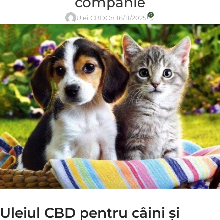
companie
0
Ulei CBD
On 16/11/2025
Uleiul CBD pentru câini și