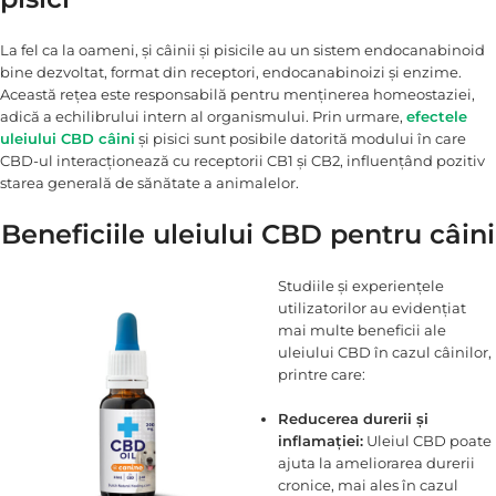
La fel ca la oameni, și câinii și pisicile au un sistem endocanabinoid
bine dezvoltat, format din receptori, endocanabinoizi și enzime.
Această rețea este responsabilă pentru menținerea homeostaziei,
adică a echilibrului intern al organismului. Prin urmare,
efectele
uleiului CBD câini
și pisici sunt posibile datorită modului în care
CBD-ul interacționează cu receptorii CB1 și CB2, influențând pozitiv
starea generală de sănătate a animalelor.
Beneficiile uleiului CBD pentru câini
Studiile și experiențele
utilizatorilor au evidențiat
mai multe beneficii ale
uleiului CBD în cazul câinilor,
printre care:
Reducerea durerii și
inflamației:
Uleiul CBD poate
ajuta la ameliorarea durerii
cronice, mai ales în cazul