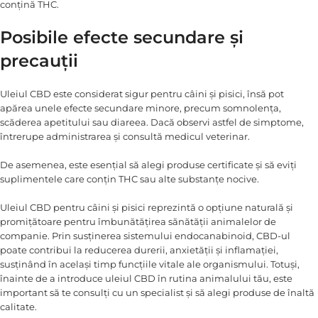
conțină THC.
Posibile efecte secundare și
precauții
Uleiul CBD este considerat sigur pentru câini și pisici, însă pot
apărea unele efecte secundare minore, precum somnolența,
scăderea apetitului sau diareea. Dacă observi astfel de simptome,
întrerupe administrarea și consultă medicul veterinar.
De asemenea, este esențial să alegi produse certificate și să eviți
suplimentele care conțin THC sau alte substanțe nocive.
Uleiul CBD pentru câini și pisici reprezintă o opțiune naturală și
promițătoare pentru îmbunătățirea sănătății animalelor de
companie. Prin susținerea sistemului endocanabinoid, CBD-ul
poate contribui la reducerea durerii, anxietății și inflamației,
susținând în același timp funcțiile vitale ale organismului. Totuși,
înainte de a introduce uleiul CBD în rutina animalului tău, este
important să te consulți cu un specialist și să alegi produse de înaltă
calitate.