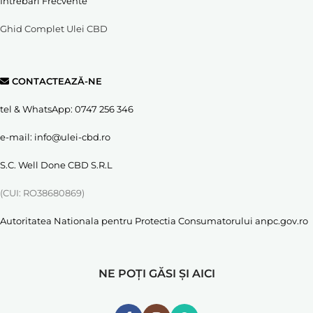
Întrebări Frecvente
Ghid Complet Ulei CBD
CONTACTEAZĂ-NE
tel & WhatsApp:
0747 256 346
e-mail:
info@ulei-cbd.ro
S.C. Well Done CBD S.R.L
(CUI: RO38680869)
Autoritatea Nationala pentru Protectia Consumatorului
anpc.gov.ro
NE POȚI GĂSI ȘI AICI