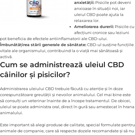
anxietății:
Pisicile pot deveni
anxioase în situații noi, iar
uleiul CBD poate ajuta la
relaxarea lor.
Ameliorarea durerii:
Pisicile cu
afecțiuni cronice sau leziuni
pot beneficia de efectele antiinflamatorii ale CBD-ului.
Îmbunătățirea stării generale de sănătate:
CBD-ul susține funcțiile
vitale ale organismului, contribuind la o viață mai sănătoasă și
activă.
Cum se administrează uleiul CBD
câinilor și pisicilor?
Administrarea uleiului CBD trebuie făcută cu atenție și în doze
corespunzătoare greutății și nevoilor animalului. Cel mai bine este
să consulți un veterinar înainte de a începe tratamentul. De obicei,
uleiul se poate administra oral, direct în gură sau amestecat în hrana
animalului.
Este important să alegi produse de calitate, special formulate pentru
animale de companie, care să respecte dozele recomandate și să nu