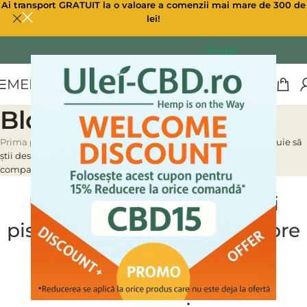
Ai transport GRATUIT la o valoare a comenzii mai mare de 300 de
lei!
Blog
MENU
Blog
Prima pagină
»
Blog
»
Uleiul CBD pentru câini și pisici: Ce trebuie să
știi despre beneficiile sale pentru sănătatea animalelor de
companie
CBD PENTRU ANIMALE
,
ULEI CBD CANABIS
Uleiul CBD pentru câini și
pisici: Ce trebuie să știi despre
beneficiile sale pentru
sănătatea animalelor de