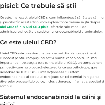
pisici: Ce trebuie să știi
Ce este, mai exact, uleiul CBD și cum influențează sănătatea câinilor
și pisicilor? În acest articol vom explora tot ce trebuie să știi despre
ulei CBD câini
și
ulei CBD pisici
,
efectele sale, modul de
administrare și legătura cu sistemul endocanabinoid al animalelor.
Ce este uleiul CBD?
Uleiul CBD este un extract natural derivat din planta de cânepă,
cunoscut pentru compușii săi activi numiți canabinoizi. Cel mai
important dintre aceștia este cannabidiolul (CBD), un compus non-
psihoactiv care nu provoacă efecte euforice sau psihotrope, spre
deosebire de THC. CBD-ul interacționează cu sistemul
endocanabinoid al corpului, care joacă un rol esențial în reglarea
diverselor procese fiziologice, inclusiv durerea, inflamația, apetitul și
somnul.
Sistemul endocanabinoid la câini și
pisici