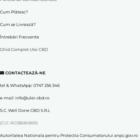
Cum Plătesc?
Cum se Livrează?
Întrebări Frecvente
Ghid Complet Ulei CBD
CONTACTEAZĂ-NE
tel & WhatsApp:
0747 256 346
e-mail:
info@ulei-cbd.ro
S.C. Well Done CBD S.R.L
(CUI: RO38680869)
Autoritatea Nationala pentru Protectia Consumatorului
anpc.gov.ro