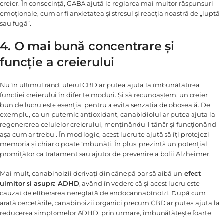
creier. În consecință, GABA ajută la reglarea mai multor răspunsuri
emoționale, cum ar fi anxietatea și stresul și reacția noastră de „luptă
sau fugă”.
4. O mai bună concentrare și
funcție a creierului
Nu în ultimul rând, uleiul CBD ar putea ajuta la îmbunătățirea
funcției creierului în diferite moduri. Și să recunoaștem, un creier
bun de lucru este esențial pentru a evita senzația de oboseală. De
exemplu, ca un puternic antioxidant, canabidiolul ar putea ajuta la
regenerarea celulelor creierului, menținându-l tânăr și funcționând
așa cum ar trebui. În mod logic, acest lucru te ajută să îți protejezi
memoria și chiar o poate îmbunăți. În plus, prezintă un potențial
promițător ca tratament sau ajutor de prevenire a bolii Alzheimer.
Mai mult, canabinoizii derivați din cânepă par să aibă un
efect
uimitor și asupra ADHD
, având în vedere că și acest lucru este
cauzat de eliberarea nereglată de endocannabinoizi. După cum
arată cercetările, canabinoizii organici precum CBD ar putea ajuta la
reducerea simptomelor ADHD, prin urmare, îmbunătățește foarte