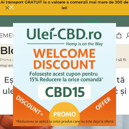
Ai transport GRATUIT la o valoare a comenzii mai mare de 300 de
lei!
Blog
MENU
Blog
Prima pagină
»
Blog
»
Ești obosit? Află cum te ajută uleiul CBD să fii
mai energic și mai productiv
ULEI CBD CANABIS
Ești obosit? Află cum te ajută
uleiul CBD să fii mai energic și
mai productiv
0
Ulei CBD
On 24/03/2023