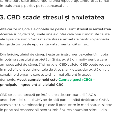
semnalizare să se descompună prea repede, ajutându-te să rămâi
impulsionat și pozitiv pe tot parcursul zilei.
3. CBD scade stresul și anxietatea
Alte cauze majore ale oboselii de peste zi sunt
stresul și anxietatea
.
Acestea sunt, de fapt, unele unele dintre cele mai cunoscute cauze
ale lipsei de somn. Senzația de stres și anxietate pentru o perioadă
lungă de timp este epuizantă – atât mental cât și fizic.
Din fericire, uleiul de cânepă este un instrument excelent în lupta
împotriva stresului și anxietății. Și da, există un motiv pentru care
am spus „ulei de cânepă” și nu „ulei CBD”. Uleiul CBD poate reduce
în mod eficient sentimentele de stres și anxietate, dar există un alt
canabinoid organic care este chiar mai eficient în acest
domeniu.
Acest cannabinoid este
Cannabigerol (CBG)
–
principalul ingredient al uleiului CBG.
CBD se concentrează pe întârzierea descompunerii 2-AG și
anandamidei, uleiul CBG pe de altă parte inhibă defalcarea GABA.
Acesta este un aminoacid pe care îl producem în mod natural și este
în principal responsabil pentru îmblânzirea anumitor stimuli din