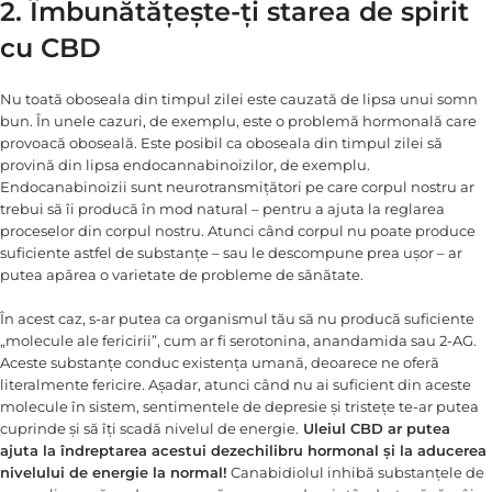
2. Îmbunătățește-ți starea de spirit
cu CBD
Nu toată oboseala din timpul zilei este cauzată de lipsa unui somn
bun. În unele cazuri, de exemplu, este o problemă hormonală care
provoacă oboseală. Este posibil ca oboseala din timpul zilei să
provină din lipsa endocannabinoizilor, de exemplu.
Endocanabinoizii sunt neurotransmițători pe care corpul nostru ar
trebui să îi producă în mod natural – pentru a ajuta la reglarea
proceselor din corpul nostru. Atunci când corpul nu poate produce
suficiente astfel de substanțe – sau le descompune prea ușor – ar
putea apărea o varietate de probleme de sănătate.
În acest caz, s-ar putea ca organismul tău să nu producă suficiente
„molecule ale fericirii”, cum ar fi serotonina, anandamida sau 2-AG.
Aceste substanțe conduc existența umană, deoarece ne oferă
literalmente fericire. Așadar, atunci când nu ai suficient din aceste
molecule în sistem, sentimentele de depresie și tristețe te-ar putea
cuprinde și să îți scadă nivelul de energie.
Uleiul CBD ar putea
ajuta la îndreptarea acestui dezechilibru hormonal și la aducerea
nivelului de energie la normal!
Canabidiolul inhibă substanțele de