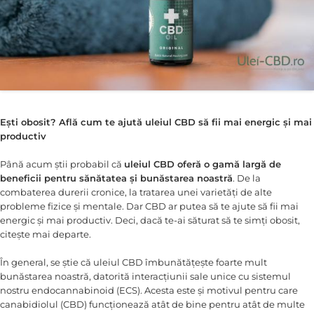
Ești obosit? Află cum te ajută uleiul CBD să fii mai energic și mai
productiv
Până acum știi probabil că
uleiul CBD oferă o gamă largă de
beneficii pentru sănătatea și bunăstarea noastră
. De la
combaterea durerii cronice, la tratarea unei varietăți de alte
probleme fizice și mentale. Dar CBD ar putea să te ajute să fii mai
energic și mai productiv. Deci, dacă te-ai săturat să te simți obosit,
citește mai departe.
În general, se știe că uleiul CBD îmbunătățește foarte mult
bunăstarea noastră, datorită interacțiunii sale unice cu sistemul
nostru endocannabinoid (ECS). Acesta este și motivul pentru care
canabidiolul (CBD) funcționează atât de bine pentru atât de multe