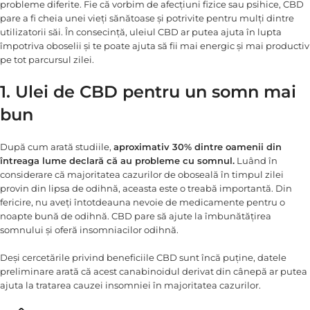
probleme diferite. Fie că vorbim de afecțiuni fizice sau psihice, CBD
pare a fi cheia unei vieți sănătoase și potrivite pentru mulți dintre
utilizatorii săi. În consecință, uleiul CBD ar putea ajuta în lupta
împotriva oboselii și te poate ajuta să fii mai energic și mai productiv
pe tot parcursul zilei.
1. Ulei de CBD pentru un somn mai
bun
După cum arată studiile,
aproximativ 30% dintre oamenii din
întreaga lume declară că au probleme cu somnul.
Luând în
considerare că majoritatea cazurilor de oboseală în timpul zilei
provin din lipsa de odihnă, aceasta este o treabă importantă. Din
fericire, nu aveți întotdeauna nevoie de medicamente pentru o
noapte bună de odihnă. CBD pare să ajute la îmbunătățirea
somnului și oferă insomniacilor odihnă.
Deși cercetările privind beneficiile CBD sunt încă puține, datele
preliminare arată că acest canabinoidul derivat din cânepă ar putea
ajuta la tratarea cauzei insomniei în majoritatea cazurilor.