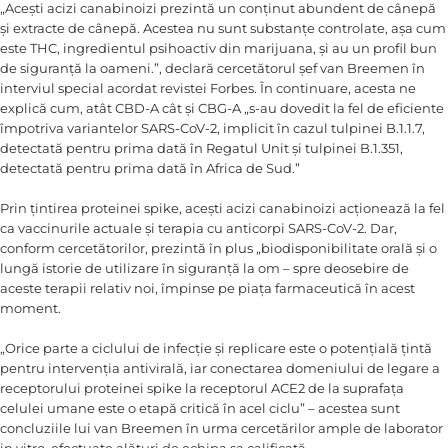
„Acești acizi canabinoizi prezintă un conținut abundent de cânepă
și extracte de cânepă. Acestea nu sunt substanțe controlate, așa cum
este THC, ingredientul psihoactiv din marijuana, și au un profil bun
de siguranță la oameni.”, declară cercetătorul șef van Breemen în
interviul special acordat revistei Forbes. În continuare, acesta ne
explică cum, atât CBD-A cât și CBG-A „s-au dovedit la fel de eficiente
împotriva variantelor SARS-CoV-2, implicit în cazul tulpinei B.1.1.7,
detectată pentru prima dată în Regatul Unit și tulpinei B.1.351,
detectată pentru prima dată în Africa de Sud.”
Prin țintirea proteinei spike, acești acizi canabinoizi acționează la fel
ca vaccinurile actuale și terapia cu anticorpi SARS-CoV-2. Dar,
conform cercetătorilor, prezintă în plus „biodisponibilitate orală și o
lungă istorie de utilizare în siguranță la om – spre deosebire de
aceste terapii relativ noi, împinse pe piața farmaceutică în acest
moment.
„Orice parte a ciclului de infecție și replicare este o potențială țintă
pentru intervenția antivirală, iar conectarea domeniului de legare a
receptorului proteinei spike la receptorul ACE2 de la suprafața
celulei umane este o etapă critică în acel ciclu” – acestea sunt
concluziile lui van Breemen în urma cercetărilor ample de laborator
in vitro, efectuate alături de echipa sa calificată.