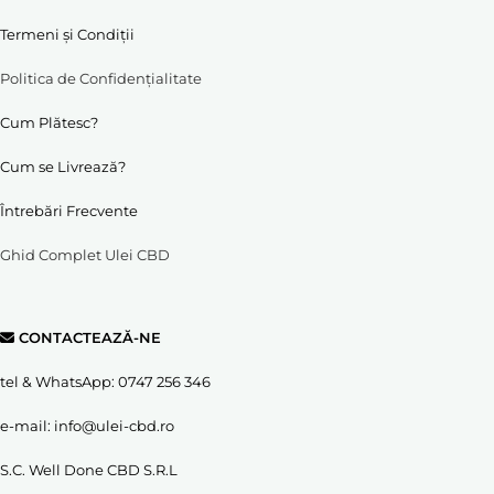
Termeni și Condiții
Politica de Confidențialitate
Cum Plătesc?
Cum se Livrează?
Întrebări Frecvente
Ghid Complet Ulei CBD
CONTACTEAZĂ-NE
tel & WhatsApp:
0747 256 346
e-mail:
info@ulei-cbd.ro
S.C. Well Done CBD S.R.L