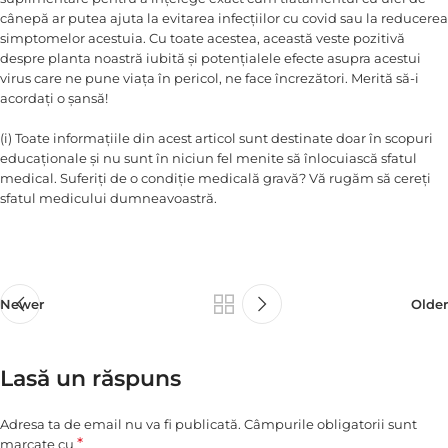
cânepă ar putea ajuta la evitarea infecțiilor cu covid sau la reducerea
simptomelor acestuia. Cu toate acestea, această veste pozitivă
despre planta noastră iubită și potențialele efecte asupra acestui
virus care ne pune viața în pericol, ne face încrezători. Merită să-i
acordați o șansă!
(i) Toate informațiile din acest articol sunt destinate doar în scopuri
educaționale și nu sunt în niciun fel menite să înlocuiască sfatul
medical. Suferiți de o condiție medicală gravă? Vă rugăm să cereți
sfatul medicului dumneavoastră.
Newer
Older
Lasă un răspuns
Adresa ta de email nu va fi publicată.
Câmpurile obligatorii sunt
*
marcate cu