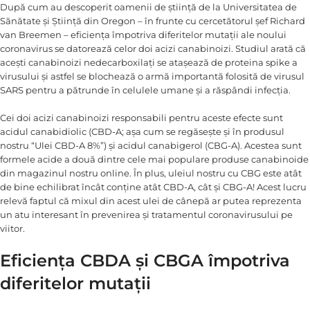
După cum au descoperit oamenii de știință de la Universitatea de
Sănătate și Știință din Oregon – în frunte cu cercetătorul șef Richard
van Breemen – eficiența împotriva diferitelor mutații ale noului
coronavirus se datorează celor doi acizi canabinoizi. Studiul arată că
acești canabinoizi nedecarboxilați se atașează de proteina spike a
virusului și astfel se blochează o armă importantă folosită de virusul
SARS pentru a pătrunde în celulele umane și a răspândi infecția.
Cei doi acizi canabinoizi responsabili pentru aceste efecte sunt
acidul canabidiolic (CBD-A; așa cum se regăsește și în produsul
nostru “Ulei CBD-A 8%”) și acidul canabigerol (CBG-A). Acestea sunt
formele acide a două dintre cele mai populare produse canabinoide
din magazinul nostru online. În plus, uleiul nostru cu CBG este atât
de bine echilibrat încât conține atât CBD-A, cât și CBG-A! Acest lucru
relevă faptul că mixul din acest ulei de cânepă ar putea reprezenta
un atu interesant în prevenirea și tratamentul coronavirusului pe
viitor.
Eficiența CBDA și CBGA împotriva
diferitelor mutații