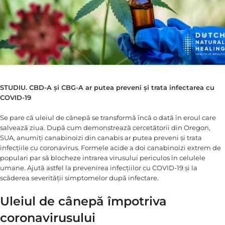
STUDIU. CBD-A și CBG-A ar putea preveni și trata infectarea cu
COVID-19
Se pare că uleiul de cânepă se transformă încă o dată în eroul care
salvează ziua. După cum demonstrează cercetătorii din Oregon,
SUA, anumiți canabinoizi din canabis ar putea preveni și trata
infecțiile cu coronavirus. Formele acide a doi canabinoizi extrem de
populari par să blocheze intrarea virusului periculos în celulele
umane. Ajută astfel la prevenirea infecțiilor cu COVID-19 și la
scăderea severității simptomelor după infectare.
Uleiul de cânepă împotriva
coronavirusului