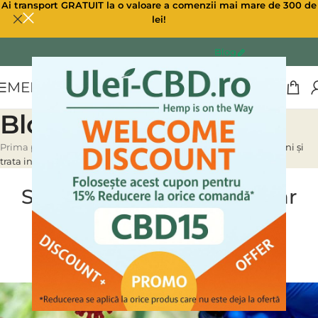
Ai transport GRATUIT la o valoare a comenzii mai mare de 300 de
lei!
Blog
MENU
Blog
Prima pagină
»
Blog
»
STUDIU. CBD-A și CBG-A ar putea preveni și
trata infectarea cu COVID-19
ULEI CBD CANABIS
STUDIU. CBD-A și CBG-A ar
putea preveni și trata
infectarea cu COVID-19
0
Ulei CBD
On 27/06/2022