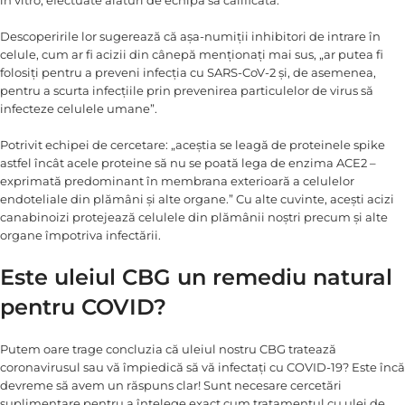
Descoperirile lor sugerează că așa-numiții inhibitori de intrare în
celule, cum ar fi acizii din cânepă menționați mai sus, „ar putea fi
folosiți pentru a preveni infecția cu SARS-CoV-2 și, de asemenea,
pentru a scurta infecțiile prin prevenirea particulelor de virus să
infecteze celulele umane”.
Potrivit echipei de cercetare: „aceștia se leagă de proteinele spike
astfel încât acele proteine ​​să nu se poată lega de enzima ACE2 –
exprimată predominant în membrana exterioară a celulelor
endoteliale din plămâni și alte organe.” Cu alte cuvinte, acești acizi
canabinoizi protejează celulele din plămânii noștri precum și alte
organe împotriva infectării.
Este uleiul CBG un remediu natural
pentru COVID?
Putem oare trage concluzia că uleiul nostru CBG tratează
coronavirusul sau vă împiedică să vă infectați cu COVID-19? Este încă
devreme să avem un răspuns clar! Sunt necesare cercetări
suplimentare pentru a înțelege exact cum tratamentul cu ulei de