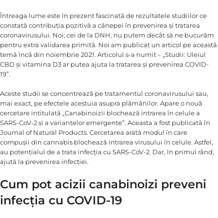
Întreaga lume este în prezent fascinată de rezultatele studiilor ce
constată contribuția pozitivă a cânepei în prevenirea și tratarea
coronavirusului. Noi, cei de la DNH, nu putem decât să ne bucurăm
pentru extra validarea primită. Noi am publicat un articol pe această
temă încă din noiembrie 2021. Articolul s-a numit – „Studii: Uleiul
CBD și vitamina D3 ar putea ajuta la tratarea și prevenirea COVID-
19”.
Aceste studii se concentrează pe tratamentul coronavirusului sau,
mai exact, pe efectele acestuia asupra plămânilor. Apare o nouă
cercetare intitulată „Canabinoizii blochează intrarea în celule a
SARS-CoV-2 şi a variantelor emergente”. Aceasta a fost publicată în
Journal of Natural Products. Cercetarea arată modul în care
compușii din cannabis blochează intrarea virusului în celule. Astfel,
au potențialul de a trata infecția cu SARS-CoV-2. Dar, în primul rând,
ajută la prevenirea infecției.
Cum pot acizii canabinoizi preveni
infecția cu COVID-19