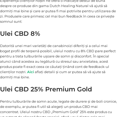
Experiența clienților noștri ne oferă o indicație destul de bună
despre ce produse din gama Dutch Healing Natural vă ajută să
dormiți mai bine și care ar putea fi mai potrivite pentru utilizarea de
zi. Produsele care primesc cel mai bun feedback în ceea ce privește
somnul sunt:
Ulei CBD 8%
Datorită unei mari varietăți de canabinoizi diferiți și a celui mai
bogat profil de terpenă posibil, uleiul nostru cu 8% CBD pare perfect
pentru a trata tulburările ușoare de somn și disconfort. În special
atunci când acestea au legătură cu stresul sau anxietatea, acest
produs poate fi exact ceea ce căutați ținând cont de feedback-ul
clienților noștri.
Aici
aflați detalii și cum ar putea să vă ajute să
dormiți mai bine.
Ulei CBD 25% Premium Gold
Pentru tulburările de somn acute, legate de durere și de boli cronice,
de exemplu, ar putea fi util să alegeți un produs CBD mai
concentrat. Uleiul nostru CBD „Premium Gold” 25% este produs cu
un extract de cânepă foarte special, oferă unul dintre cele mai