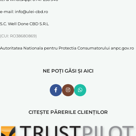
e-mail:
info@ulei-cbd.ro
S.C. Well Done CBD S.R.L
(CUI: RO38680869)
Autoritatea Nationala pentru Protectia Consumatorului
anpc.gov.ro
NE POȚI GĂSI ȘI AICI
CITEȘTE PĂRERILE CLIENȚILOR