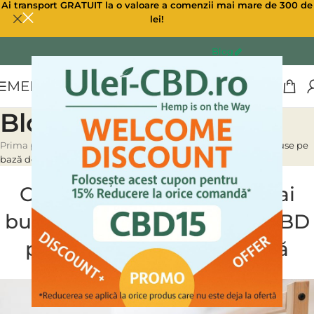
Ai transport GRATUIT la o valoare a comenzii mai mare de 300 de
lei!
Blog
MENU
Blog
Prima pagină
»
Blog
»
CBD pentru somn: cele mai bune produse pe
bază de CBD pentru o odihnă mai bună
ULEI CBD CANABIS
CBD pentru somn: cele mai
bune produse pe bază de CBD
pentru o odihnă mai bună
0
Ulei CBD
On 24/03/2023