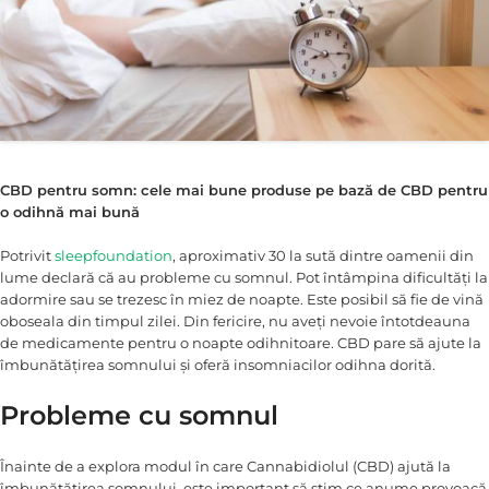
CBD pentru somn: cele mai bune produse pe bază de CBD pentru
o odihnă mai bună
Potrivit
sleepfoundation
, aproximativ 30 la sută dintre oamenii din
lume declară că au probleme cu somnul. Pot întâmpina dificultăți la
adormire sau se trezesc în miez de noapte. Este posibil să fie de vină
oboseala din timpul zilei. Din fericire, nu aveți nevoie întotdeauna
de medicamente pentru o noapte odihnitoare. CBD pare să ajute la
îmbunătățirea somnului și oferă insomniacilor odihna dorită.
Probleme cu somnul
Înainte de a explora modul în care Cannabidiolul (CBD) ajută la
îmbunătățirea somnului, este important să știm ce anume provoacă