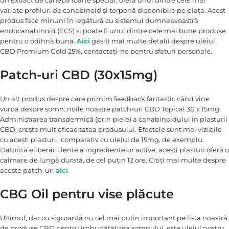
variate profiluri de canabinoid și terpenă disponibile pe piața. Acest
produs face minuni în legătură cu sistemul dumneavoastră
endocanabinoid (ECS) și poate fi unul dintre cele mai bune produse
pentru o odihnă bună.
Aici
găsiți mai multe detalii despre uleiul
CBD Premium Gold 25%, contactați-ne pentru sfaturi personale.
Patch-uri CBD (30x15mg)
Un alt produs despre care primim feedback fantastic când vine
vorba despre somn: noile noastre patch-uri CBD Topical 30 x 15mg.
Administrarea transdermică (prin piele) a canabinoidului în plasturii
CBD, crește mult eficacitatea produsului. Efectele sunt mai vizibile
cu acești plasturi, comparativ cu uleiul de 15mg, de exemplu.
Datorită eliberării lente a ingredientelor active, acești plasturi oferă o
calmare de lungă durată, de cel puțin 12 ore. Citiți mai multe despre
aceste patch-uri
aici
.
CBG Oil pentru vise plăcute
Ultimul, dar cu siguranță nu cel mai puțin important pe lista noastră
de produse CBD pentru îmbunătățirea somnului, este uleiul nostru