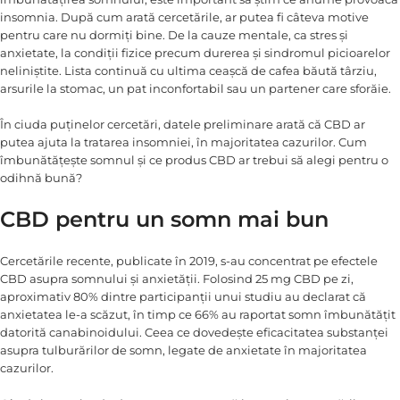
insomnia. După cum arată cercetările, ar putea fi câteva motive
pentru care nu dormiți bine. De la cauze mentale, ca stres și
anxietate, la condiții fizice precum durerea și sindromul picioarelor
neliniștite. Lista continuă cu ultima ceașcă de cafea băută târziu,
arsurile la stomac, un pat inconfortabil sau un partener care sforăie.
În ciuda puținelor cercetări, datele preliminare arată că CBD ar
putea ajuta la tratarea insomniei, în majoritatea cazurilor. Cum
îmbunătățește somnul și ce produs CBD ar trebui să alegi pentru o
odihnă bună?
CBD pentru un somn mai bun
Cercetările recente, publicate în 2019, s-au concentrat pe efectele
CBD asupra somnului și anxietății. Folosind 25 mg CBD pe zi,
aproximativ 80% dintre participanții unui studiu au declarat că
anxietatea le-a scăzut, în timp ce 66% au raportat somn îmbunătățit
datorită canabinoidului. Ceea ce dovedește eficacitatea substanței
asupra tulburărilor de somn, legate de anxietate în majoritatea
cazurilor.