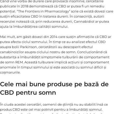
Când vine vorba de durere care provoacă insomnie, cercetările
publicate în 2018 demonstrează că CBD ar putea fi un remediu
potențial. “The Frontiers in Pharmacology” scrie că există dovezi care
susțin eficacitatea CBD în tratarea durerii. În consecință, autorii
recenziei notează că, prin reducerea durerii, Cannabidiol ar putea
ajuta la îmbunătățirea calității somnului.
Mai mult, am găsit dovezi din 2014 care susțin afirmațiile că CBD ar
putea afecta ciclul somnului. În timp ce au analizat efectul CBD
asupra bolii Parkinson, cercetătorii au descoperit efectul
canabinoizilor asupra ciclului nostru de somn. Concluzionând că
substanța a îmbunătățit simptomele tulburării de comportament
de somn REM. Această tulburare implică acțiuni și comportament
anormale în timpul somnului și este asociată cu somnul dificil și
coșmarurile.
Cele mai bune produse pe bază de
CBD pentru somn
În ciuda acestei cercetări, oamenii de știință nu au stabilit însă ce
produs CBD este cel mai potrivit pentru a îmbunătăți somnul.