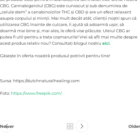
CBG. Cannabigerolul (CBG) este cunoscut și sub denumirea de
„celule stem” a canabinoizilor THC și CBD și are un efect relaxant
asupra corpului și minții. Mai mult decât atât, clienții noștri spun că
utilizarea CBG înainte de culcare, îi ajută să adoarmă ușor, să
doarmă mai bine și, mai ales, le oferă vise plăcute. Uleiul CBG ar
putea fi util pentru a trata coșmarurile! Vrei să afli mai multe despre
acest produs relativ nou? Consultați blogul nostru
aici
.
Găsește în oferta noastră produsul potrivit pentru tine!
Sursa: https://dutchnaturalhealing.com
Foto:
https://www.freepik.com/
Newer
Older