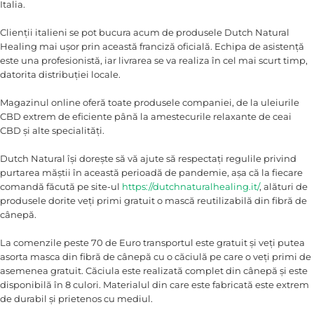
Italia.
Clienții italieni se pot bucura acum de produsele Dutch Natural
Healing mai ușor prin această franciză oficială. Echipa de asistență
este una profesionistă, iar livrarea se va realiza în cel mai scurt timp,
datorita distribuției locale.
Magazinul online oferă toate produsele companiei, de la uleiurile
CBD extrem de eficiente până la amestecurile relaxante de ceai
CBD și alte specialități.
Dutch Natural își dorește să vă ajute să respectați regulile privind
purtarea măștii în această perioadă de pandemie, așa că la fiecare
comandă făcută pe site-ul
https://dutchnaturalhealing.it/
, alături de
produsele dorite veți primi gratuit o mască reutilizabilă din fibră de
cânepă.
La comenzile peste 70 de Euro transportul este gratuit și veți putea
asorta masca din fibră de cânepă cu o căciulă pe care o veți primi de
asemenea gratuit. Căciula este realizată complet din cânepă și este
disponibilă în 8 culori. Materialul din care este fabricată este extrem
de durabil și prietenos cu mediul.