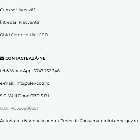
Cum se Livrează?
Întrebări Frecvente
Ghid Complet Ulei CBD
CONTACTEAZĂ-NE
tel & WhatsApp:
0747 256 346
e-mail:
info@ulei-cbd.ro
S.C. Well Done CBD S.R.L
(CUI: RO38680869)
Autoritatea Nationala pentru Protectia Consumatorului
anpc.gov.ro