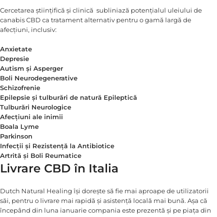
Cercetarea științifică și clinică subliniază potențialul uleiului de
canabis CBD ca tratament alternativ pentru o gamă largă de
afecțiuni, inclusiv:
Anxietate
Depresie
Autism și Asperger
Boli Neurodegenerative
Schizofrenie
Epilepsie și tulburări de natură Epileptică
Tulburări Neurologice
Afecțiuni ale inimii
Boala Lyme
Parkinson
Infecții și Rezistență la Antibiotice
Artrită și Boli Reumatice
Livrare CBD în Italia
Dutch Natural Healing își dorește să fie mai aproape de utilizatorii
săi, pentru o livrare mai rapidă și asistență locală mai bună. Așa că
începând din luna ianuarie compania este prezentă și pe piața din