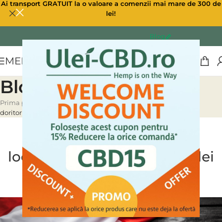
Ai transport GRATUIT la o valoare a comenzii mai mare de 300 de
lei!
Blog
MENU
Blog
Prima pagină
»
Blog
»
Livrare rapidă și asistență locală pentru
doritorii de Ulei CBD din Italia
ULEI CBD CANABIS
Livrare rapidă și asistență
locală pentru doritorii de Ulei
CBD din Italia
0
Ulei CBD
On 24/03/2023