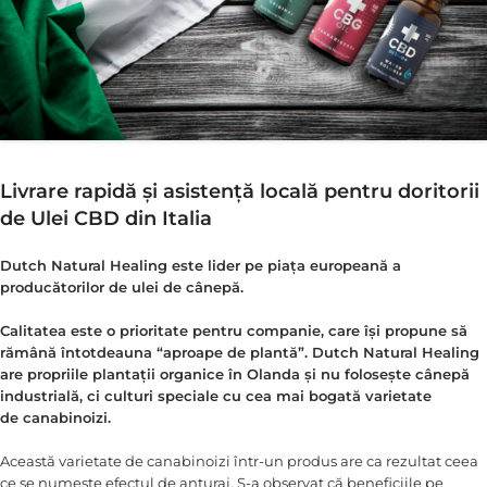
Livrare rapidă și asistență locală pentru doritorii
de Ulei CBD din Italia
Dutch Natural Healing este lider pe piața europeană a
producătorilor de ulei de cânepă.
Calitatea este o prioritate pentru companie, care își propune să
rămână întotdeauna “aproape de plantă”. Dutch Natural Healing
are propriile plantații organice în Olanda și nu folosește cânepă
industrială, ci culturi speciale cu cea mai bogată varietate
de canabinoizi.
Această varietate de canabinoizi într-un produs are ca rezultat ceea
ce se numește efectul de anturaj. S-a observat că beneficiile pe