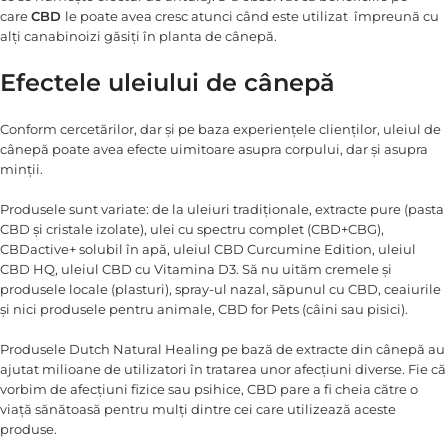
care
CBD
le poate avea cresc atunci când este utilizat împreună cu
alți canabinoizi găsiți în planta de cânepă.
Efectele uleiului de cânepă
Conform cercetărilor, dar și pe baza experiențele clienților, uleiul de
cânepă poate avea efecte uimitoare asupra corpului, dar și asupra
minții.
Produsele sunt variate: de la uleiuri tradiționale, extracte pure (pasta
CBD și cristale izolate), ulei cu spectru complet (CBD+CBG),
CBDactive+ solubil în apă, uleiul CBD Curcumine Edition, uleiul
CBD HQ, uleiul CBD cu Vitamina D3. Să nu uităm cremele și
produsele locale (plasturi), spray-ul nazal, săpunul cu CBD, ceaiurile
și nici produsele pentru animale, CBD for Pets (câini sau pisici).
Produsele Dutch Natural Healing pe bază de extracte din cânepă au
ajutat milioane de utilizatori în tratarea unor afecțiuni diverse. Fie că
vorbim de afecțiuni fizice sau psihice, CBD pare a fi cheia către o
viață sănătoasă pentru mulți dintre cei care utilizează aceste
produse.