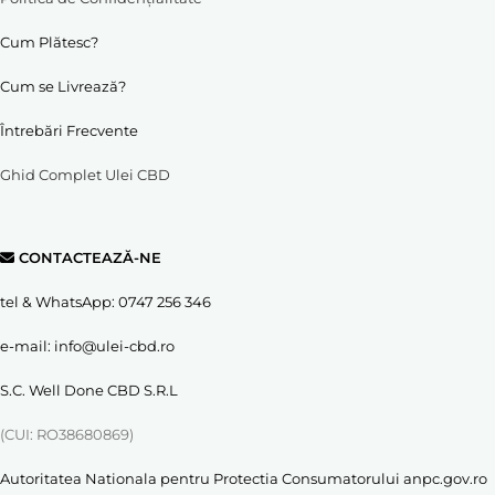
Cum Plătesc?
Cum se Livrează?
Întrebări Frecvente
Ghid Complet Ulei CBD
CONTACTEAZĂ-NE
tel & WhatsApp:
0747 256 346
e-mail:
info@ulei-cbd.ro
S.C. Well Done CBD S.R.L
(CUI: RO38680869)
Autoritatea Nationala pentru Protectia Consumatorului
anpc.gov.ro