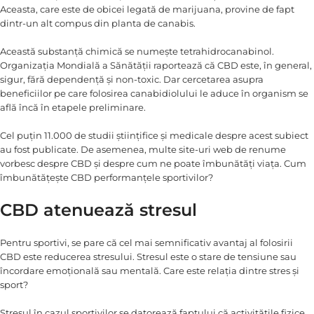
Aceasta, care este de obicei legată de marijuana, provine de fapt
dintr-un alt compus din planta de canabis.
Această substanță chimică se numește tetrahidrocanabinol.
Organizația Mondială a Sănătății raportează că CBD este, în general,
sigur, fără dependență și non-toxic. Dar cercetarea asupra
beneficiilor pe care folosirea canabidiolului le aduce în organism se
află încă în etapele preliminare.
Cel puțin 11.000 de studii științifice și medicale despre acest subiect
au fost publicate. De asemenea, multe site-uri web de renume
vorbesc despre CBD și despre cum ne poate îmbunătăți viața. Cum
îmbunătățește CBD performanțele sportivilor?
CBD atenuează stresul
Pentru sportivi, se pare că cel mai semnificativ avantaj al folosirii
CBD este reducerea stresului. Stresul este o stare de tensiune sau
încordare emoțională sau mentală. Care este relația dintre stres și
sport?
Stresul în cazul sportivilor se datorează faptului că activitățile fizice