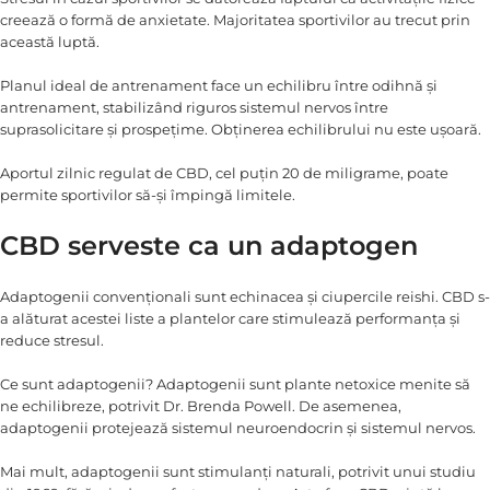
creează o formă de anxietate. Majoritatea sportivilor au trecut prin
această luptă.
Planul ideal de antrenament face un echilibru între odihnă și
antrenament, stabilizând riguros sistemul nervos între
suprasolicitare și prospețime. Obținerea echilibrului nu este ușoară.
Aportul zilnic regulat de CBD, cel puțin 20 de miligrame, poate
permite sportivilor să-și împingă limitele.
CBD serveste ca un adaptogen
Adaptogenii convenționali sunt echinacea și ciupercile reishi. CBD s-
a alăturat acestei liste a plantelor care stimulează performanța și
reduce stresul.
Ce sunt adaptogenii? Adaptogenii sunt plante netoxice menite să
ne echilibreze, potrivit Dr. Brenda Powell. De asemenea,
adaptogenii protejează sistemul neuroendocrin și sistemul nervos.
Mai mult, adaptogenii sunt stimulanți naturali, potrivit unui studiu