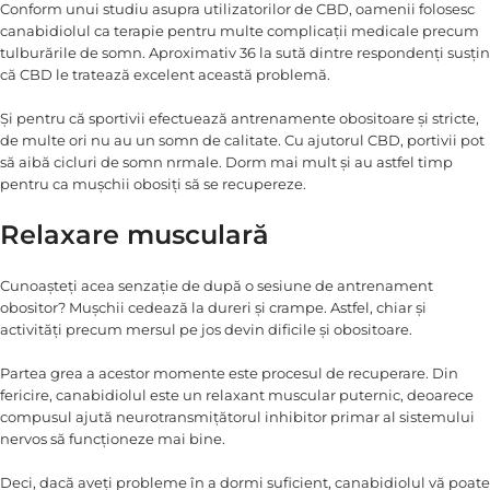
Conform unui studiu asupra utilizatorilor de CBD, oamenii folosesc
canabidiolul ca terapie pentru multe complicații medicale precum
tulburările de somn. Aproximativ 36 la sută dintre respondenți susțin
că CBD le tratează excelent această problemă.
Și pentru că sportivii efectuează antrenamente obositoare și stricte,
de multe ori nu au un somn de calitate. Cu ajutorul CBD, portivii pot
să aibă cicluri de somn nrmale. Dorm mai mult și au astfel timp
pentru ca mușchii obosiți să se recupereze.
Relaxare musculară
Cunoașteți acea senzație de după o sesiune de antrenament
obositor? Mușchii cedează la dureri și crampe. Astfel, chiar și
activități precum mersul pe jos devin dificile și obositoare.
Partea grea a acestor momente este procesul de recuperare. Din
fericire, canabidiolul este un relaxant muscular puternic, deoarece
compusul ajută neurotransmițătorul inhibitor primar al sistemului
nervos să funcționeze mai bine.
Deci, dacă aveți probleme în a dormi suficient, canabidiolul vă poate