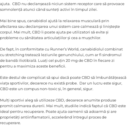
ajuta. CBD nu declanșează niciun sistem receptor care să provoace
somnolență atunci când sunteți activi în timpul zilei.
Mai bine spus, canabidiol ajută la relaxarea musculară prin
afectarea sau declanșarea unui sistem care calmează și liniștește
corpul. Mai mult, CBD îi poate ajuta pe utilizatori să evite și
probleme cu sănătatea articulațiilor și cea a mușchilor.
De fapt, în conformitate cu Runner’s World, canabidiolul combinat
cu stretching tratează leziunile genunchiului, cum ar fi sindromul
de bandă iliotibială. Luați cel puțin 20 mg de CBD în fiecare zi
pentru a maximiza aceste beneficii.
Este destul de complicat să spui dacă poate CBD să îmbunătățească
viața sportivilor, deoarece nu există probe. Dar un lucru este sigur,
CBD este un compus non-toxic și, în general, sigur.
Mulți sportivi aleg să utilizeze CBD, deoarece anumite produse
promit calmarea durerii. Mai mult, studiile indică faptul că CBD este
ideal pentru recuperare. Poate ajuta oamenii să adoarmă și are
proprietăți antiinflamatorii, accelerând întregul proces de
recuperare.