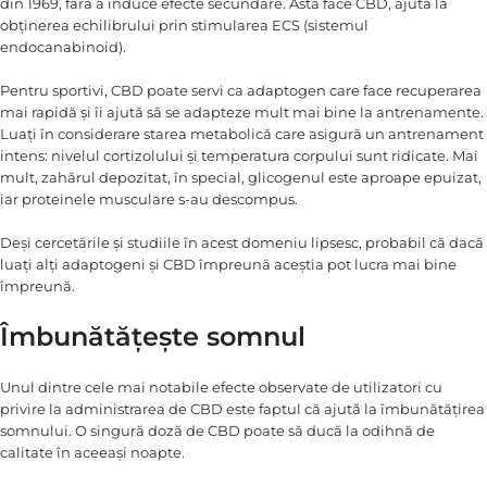
din 1969, fără a induce efecte secundare. Asta face CBD, ajută la
obținerea echilibrului prin stimularea ECS (sistemul
endocanabinoid).
Pentru sportivi, CBD poate servi ca adaptogen care face recuperarea
mai rapidă și îi ajută să se adapteze mult mai bine la antrenamente.
Luați în considerare starea metabolică care asigură un antrenament
intens: nivelul cortizolului și temperatura corpului sunt ridicate. Mai
mult, zahărul depozitat, în special, glicogenul este aproape epuizat,
iar proteinele musculare s-au descompus.
Deși cercetările și studiile în acest domeniu lipsesc, probabil că dacă
luați alți adaptogeni și CBD împreună aceștia pot lucra mai bine
împreună.
Îmbunătățește somnul
Unul dintre cele mai notabile efecte observate de utilizatori cu
privire la administrarea de CBD este faptul că ajută la îmbunătățirea
somnului. O singură doză de CBD poate să ducă la odihnă de
calitate în aceeași noapte.