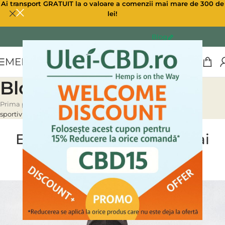
Ai transport GRATUIT la o valoare a comenzii mai mare de 300 de
lei!
Blog
MENU
Blog
Prima pagină
»
Blog
»
Este CBD un analgezic mai bun pentru
sportivi?
ULEI CBD CANABIS
Este CBD un analgezic mai
bun pentru sportivi?
0
Ulei CBD
On 24/03/2023