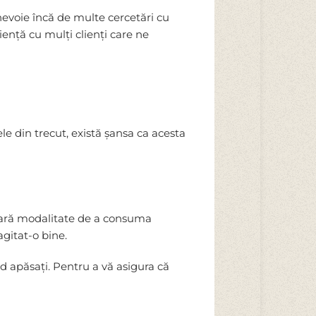
nevoie încă de multe cercetări cu
riență cu mulți clienți care ne
e din trecut, există șansa ca acesta
șoară modalitate de a consuma
agitat-o bine.
d apăsați. Pentru a vă asigura că