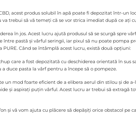
de CBD, acest produs solubil în apă poate fi depozitat într-un 
u va trebui să vă temeți că se vor strica imediat după ce ați 
iderea în jos. Acest lucru ajută produsul să se scurgă spre vârf
de între pastă și vârful seringii, iar pixul să nu poate pomp
 PURE. Când se întâmplă acest lucru, există două opțiuni:
etchup care a fost depozitată cu deschiderea orientată în sus 
tru a duce pasta la vârf pentru a începe să o pompeze.
e un mod foarte eficient de a elibera aerul din stilou și de a-
hide și aspirați puțin vârful. Acest lucru ar trebui să extragă 
n și vă vom ajuta cu plăcere să depășiți orice obstacol pe care