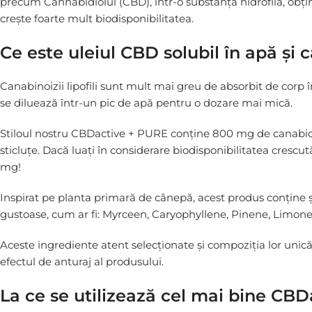
precum Cannabidiolul (CBD), într-o substanță hidrofilă, obțin
crește foarte mult biodisponibilitatea.
Ce este uleiul CBD solubil în apă și c
Canabinoizii lipofili sunt mult mai greu de absorbit de corp
se diluează într-un pic de apă pentru o dozare mai mică.
Stiloul nostru CBDactive + PURE conține 800 mg de canabidio
sticluțe. Dacă luați în considerare biodisponibilitatea cresc
mg!
Inspirat pe planta primară de cânepă, acest produs conține ș
gustoase, cum ar fi: Myrceen, Caryophyllene, Pinene, Limonen
Aceste ingrediente atent selecționate și compoziția lor uni
efectul de anturaj al produsului.
La ce se utilizează cel mai bine CB