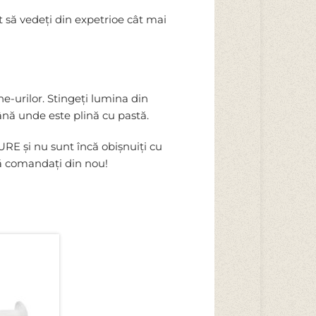
it să vedeți din expetrioe cât mai
e-urilor. Stingeți lumina din
până unde este plină cu pastă.
RE și nu sunt încă obișnuiți cu
 să comandați din nou!