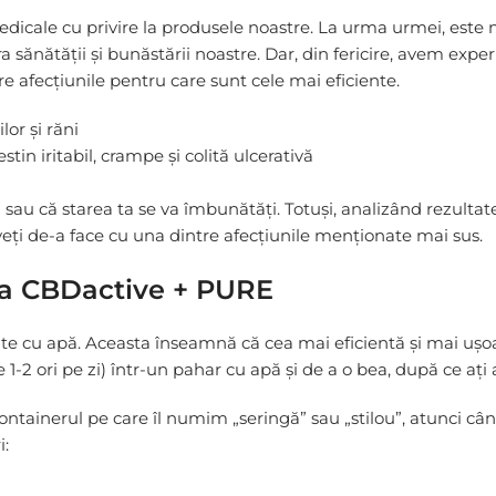
dicale cu privire la produsele noastre. La urma urmei, este 
ra sănătății și bunăstării noastre. Dar, din fericire, avem expe
e afecțiunile pentru care sunt cele mai eficiente.
lor și răni
in iritabil, crampe și colită ulcerativă
u că starea ta se va îmbunătăți. Totuși, analizând rezultatel
veți de-a face cu una dintre afecțiunile menționate mai sus.
ă a CBDactive + PURE
izate cu apă. Aceasta înseamnă că cea mai eficientă și mai u
2 ori pe zi) într-un pahar cu apă și de a o bea, după ce ați 
ntainerul pe care îl numim „seringă” sau „stilou”, atunci cân
i: