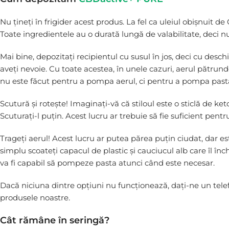
Nu țineți în frigider acest produs. La fel ca uleiul obișnuit 
Toate ingredientele au o durată lungă de valabilitate, deci n
Mai bine, depozitați recipientul cu susul în jos, deci cu desch
aveți nevoie. Cu toate acestea, în unele cazuri, aerul pătrun
nu este făcut pentru a pompa aerul, ci pentru a pompa pasta
Scutură și rotește! Imaginați-vă că stiloul este o sticlă de k
Scuturați-l puțin. Acest lucru ar trebuie să fie suficient pen
Trageți aerul! Acest lucru ar putea părea puțin ciudat, dar est
simplu scoateți capacul de plastic și cauciucul alb care îl înc
va fi capabil să pompeze pasta atunci când este necesar.
Dacă niciuna dintre opțiuni nu funcționează, dați-ne un telefo
produsele noastre.
Cât rămâne în seringă?