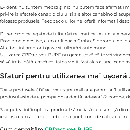
Evident, nu suntem medici și nici nu putem face afirmații me
privire la efectele canabidiolului și ale altor canabinoizi asup
folosesc produsele. Feedback-ul lor ne oferă informații despr
Dureri cronice legate de tulburări reumatice, leziuni ale nervi
Probleme digestive, cum ar fi boala Crohn, Sindromul de intest
Alte boli inflamatorii grave și tulburări autoimune.
Utilizarea CBDactive+ PURE nu garantează că te vei vindeca sa
să vă îmbunătățească calitatea vieții. Mai ales atunci când a
Sfaturi pentru utilizarea mai ușoar
Toate produsele CBDactive + sunt realizate pentru a fi util
produsul este de a pompa doza dorită (adesea 1-2 pompe, de 1-
S-ar putea întâmpla ca produsul să nu iasă cu ușurință din co
iese așa cum ar trebui, trebuie să țineți cont de câteva lucrur
Cum depozităm
CBDactive+ PURE