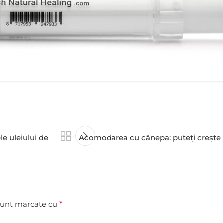
e uleiului de
Acomodarea cu cânepa: puteți crește o 
 sunt marcate cu
*