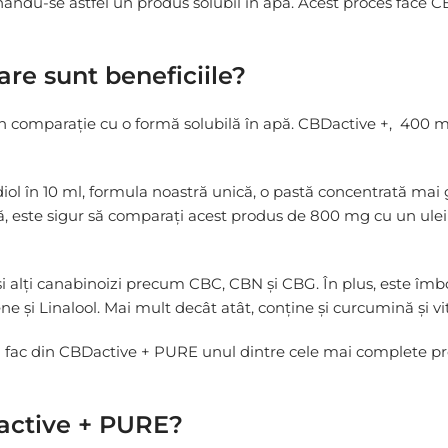
ându-se astfel un produs solubil în apă. Acest proces face CBD
are sunt beneficiile?
 în comparație cu o formă solubilă în apă. CBDactive +, 400 
l în 10 ml, formula noastră unică, o pastă concentrată mai g
ută, este sigur să comparați acest produs de 800 mg cu un ulei
i alți canabinoizi precum CBC, CBN și CBG. În plus, este îmb
e și Linalool. Mai mult decât atât, conține și curcumină și v
că fac din CBDactive + PURE unul dintre cele mai complete pr
Dactive + PURE?