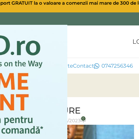
sport GRATUIT la o valoare a comenzii mai mare de 300 de l
L
ule CBD
Extra CBD
Oferte
Contact
0747256346
ULEI CBD CANABIS
CBDactive+ PURE
0
osted by
Ulei CBD
On 24/03/2023