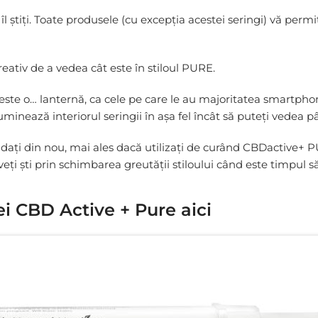
îl știți. Toate produsele (cu excepția acestei seringi) vă perm
eativ de a vedea cât este în stiloul PURE.
 este o… lanternă, ca cele pe care le au majoritatea smartphon
luminează interiorul seringii în așa fel încât să puteți vedea 
ați din nou, mai ales dacă utilizați de curând CBDactive+ PU
veți ști prin schimbarea greutății stiloului când este timpul
ei CBD Active + Pure aici