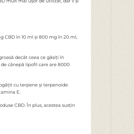
 mult mai ușor de utilizat, dar îi și
mg CBD în 10 ml și 800 mg în 20 ml,
roasă decât ceea ce găsiți în
 de cânepă lipofil care are 8000
ogățit cu terpene și terpenoide
itamina E.
oduse CBD. În plus, acestea susțin