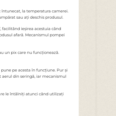
loc întunecat, la temperatura camerei.
cumpărat sau ați deschis produsul.
, facilitând ieșirea acestuia când
a produsul afară. Mecanismul pompei
sau un pix care nu funcționează.
l pune pe acesta în funcțiune. Pur și
tot aerul din seringă, iar mecanismul
 le întâlniți atunci când utilizați